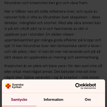
förundran och kreativitet kan gro och växa fram.
När vi tillåter oss att stilla reflektera över, och njuta av
naturen fylls vi ofta av förundran över skapelsen – dess
detaljer, mångfald och storhet. Med alla våra sinnen kan
vi på ett rofyllt sätt ta in och fascineras av det vi
upplever just i stunden. En sådan vilsam
uppmärksamhet ger många goda effekter på kropp och
själ. Vi kan förundras över den fantastiska värld vi lever i
och vår plats i den. Vi kan bli mer närvarande och på så
sätt skapa en upplevelse av mening och sammanhang.
Kreativitet är en plats att bara vara i för den som inte vill
eller orkar med något annat. Det betyder inte att inte
något sker. Själva varandet i sig är kreativt – inte minst
för den som känner sig tömd på kraft i kropp och själ.
Nya goda tankar kan födas genom varandet i naturen.
Kreativitet kan också vara att konkret arbeta med sina
Samtycke
Information
Om
händer bland jord och växter. Att sköta om trädgården
genom att tex rensa ogräs, att skörda och kanske laga