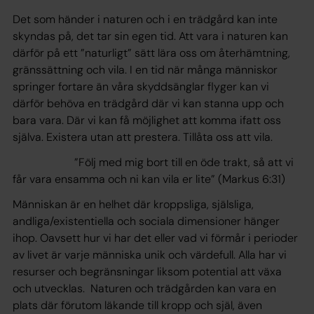
Det som händer i naturen och i en trädgård kan inte
skyndas på, det tar sin egen tid. Att vara i naturen kan
därför på ett ”naturligt” sätt lära oss om återhämtning,
gränssättning och vila. I en tid när många människor
springer fortare än våra skyddsänglar flyger kan vi
därför behöva en trädgård där vi kan stanna upp och
bara vara. Där vi kan få möjlighet att komma ifatt oss
själva. Existera utan att prestera. Tillåta oss att vila.
”Följ med mig bort till en öde trakt, så att vi
får vara ensamma och ni kan vila er lite”
(Markus 6:31)
Människan är en helhet där kroppsliga, själsliga,
andliga/existentiella och sociala dimensioner hänger
ihop. Oavsett hur vi har det eller vad vi förmår i perioder
av livet är varje människa unik och värdefull. Alla har vi
resurser och begränsningar liksom potential att växa
och utvecklas. Naturen och trädgården kan vara en
plats där förutom läkande till kropp och själ, även