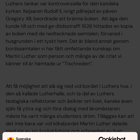
Luthers tankar var kontroversiella för den katolska
kyrkan. Kejsaren Rudolf ll, ivrigt påhejad av påven
Gregory Xlll, beordrade att bränna boken. Att äga den
kunde till och med ge dödsstraff! 1626 hittades en kopia
av boken med de nedtecknade samtalen, förvarad i
husgrunden i ett tyskt hem. Det är bland annat genom
bordssamtalen vi har fått omfattande kunskap om
Martin Luther som person och många av de citat vi
känner till är hämtade ur ”Tischreden”.
Att få möjlighet att slå sig ned vid bordet i Luthers hus, i
den så kallade Lutherhalle, och ta del av Luthers
teologiska reflektioner och åsikter om livet, kanske även
själv få yttra sig och föra dialog med läromästaren,
måste ha varit många studenters dröm. Tilläggas kan att
det inte bara var vid köksbordet Martin Luther delade
med sig av sin livsåskådning och erfarenhet av livet,
utan även på promenader i trädgården ventilerades