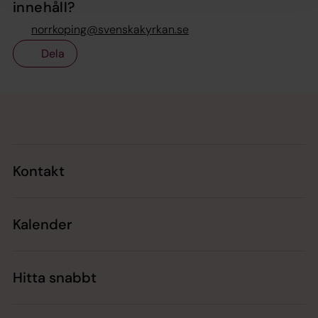
innehåll?
norrkoping@svenskakyrkan.se
Dela
Tillbaka till toppen
Tillbaka till innehållet
Kontakt
Kalender
Hitta snabbt