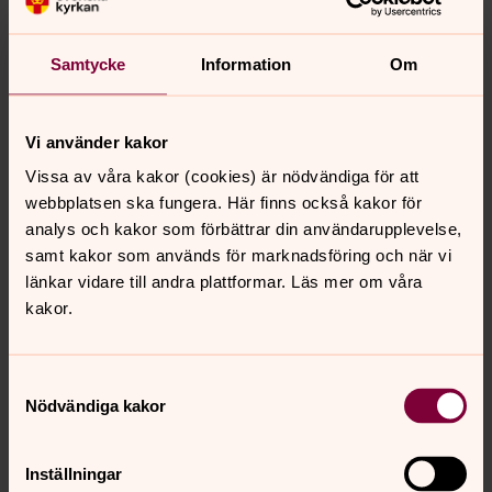
tankar med medföljande vandrare och adepter.
Samtycke
Information
Om
Att vi idag behöver hitta tillfällen i våra liv då vi sitter ned
i reflektion och delar med varandra, känns som ett
Vi använder kakor
ganska uppenbart behov. Att samlas runt fikaborden
Vissa av våra kakor (cookies) är nödvändiga för att
och dela tro och liv med varandra är ett viktigt
webbplatsen ska fungera. Här finns också kakor för
komplement till gudstjänster och andra kyrkliga
analys och kakor som förbättrar din användarupplevelse,
aktiviteter.
samt kakor som används för marknadsföring och när vi
länkar vidare till andra plattformar. Läs mer om våra
Det sägs ju att ett av de första ord den som invandrare
kakor.
till Sverige har nytta av att lära sig är ”fika”. Fika görs ju
vid ett bord, ofta under samtal och avslappnade former.
Fika med bordssamtal, låter inte det trevligt? Att slå
Samtyckesval
samman den gemytliga fikagemenskapen med att dela
Nödvändiga kakor
tro och livstankar, visst är väl det ett gott arv att ta efter
Martin Luther under jubileumsåret 2017?
Inställningar