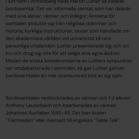
I sitt hem i Wittenberg hade Martin Luther så kallade
bordssamtal. Det var informella samtal, som han delade
med sina elever, vänner och kollegor. Ämnena för
samtalen sträckte sig från religiösa doktriner och
historia, kyrkliga instruktioner, texter som handlade om
den akademiska världen vid universitet till rent
personliga uttalanden. Luther presenterade sig och sin
tro och drog sig inte för att delge sina egna åsikter.
Medan de etiska konsekvenserna av Luthers synpunkter
var omdebatterade i samtiden, så gav Luther genom
bordssamtalen en mer ocensurerad bild av sig själv.
Bordssamtalen nedtecknades av vännen och f d eleven
Anthony Lauterbach och bearbetades av vännen
Johannes Aurifaber 1545-46. Det blev boken
”Tischreden” eller översatt till engelska ”Table Talk”.