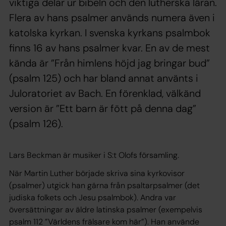
viktiga delar ur bibeln och den lutherska läran.
Flera av hans psalmer används numera även i
katolska kyrkan. I svenska kyrkans psalmbok
finns 16 av hans psalmer kvar. En av de mest
kända är ”Från himlens höjd jag bringar bud”
(psalm 125) och har bland annat använts i
Juloratoriet av Bach. En förenklad, välkänd
version är ”Ett barn är fött på denna dag”
(psalm 126).
Lars Beckman är musiker i S:t Olofs församling.
När Martin Luther började skriva sina kyrkovisor
(psalmer) utgick han gärna från psaltarpsalmer (det
judiska folkets och Jesu psalmbok). Andra var
översättningar av äldre latinska psalmer (exempelvis
psalm 112 ”Världens frälsare kom här”). Han använde