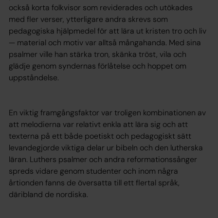
också korta folkvisor som reviderades och utökades
med fler verser, ytterligare andra skrevs som
pedagogiska hjälpmedel för att lära ut kristen tro och liv
— material och motiv var alltså mångahanda. Med sina
psalmer ville han stärka tron, skänka tröst, vila och
glädje genom syndernas förlåtelse och hoppet om
uppståndelse.
En viktig framgångsfaktor var troligen kombinationen av
att melodierna var relativt enkla att lära sig och att
texterna på ett både poetiskt och pedagogiskt sätt
levandegjorde viktiga delar ur bibeln och den lutherska
läran. Luthers psalmer och andra reformationssånger
spreds vidare genom studenter och inom några
årtionden fanns de översatta till ett flertal språk,
däribland de nordiska.