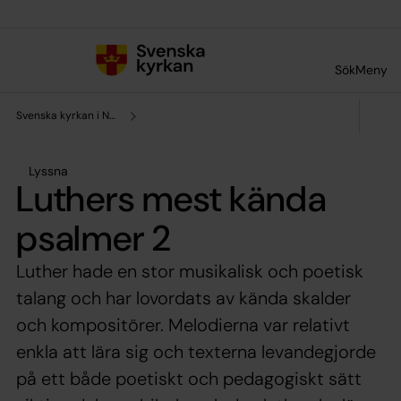
Till innehållet
Till undermeny
Sök
Meny
Svenska kyrkan i Norrköping
Lyssna
Luthers mest kända
psalmer 2
Luther hade en stor musikalisk och poetisk
talang och har lovordats av kända skalder
och kompositörer. Melodierna var relativt
enkla att lära sig och texterna levandegjorde
på ett både poetiskt och pedagogiskt sätt