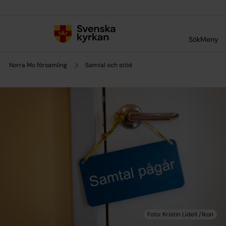
Till innehållet
Till undermeny
Sök
Meny
Norra Mo församling
Samtal och stöd