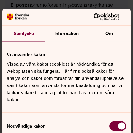
E-post:
norramo.forsamling@svenskakyrkan.se
Besöksadress:
Kyrkvägen 12, Bottnaryd
Postadress:
Norra Mo församling, 565 76 Bottnaryd
Samtycke
Information
Om
Jourhavande präst
Vi använder kakor
Du kan få akut samtals- och krisstöd kvällar och nätter kl
21–06. Ring 112 och fråga efter en jourhavande präst. Du
Vissa av våra kakor (cookies) är nödvändiga för att
kan också chatta med eller skriva ett digitalt brev till en
webbplatsen ska fungera. Här finns också kakor för
jourhavande präst.
analys och kakor som förbättrar din användarupplevelse,
samt kakor som används för marknadsföring och när vi
länkar vidare till andra plattformar. Läs mer om våra
kakor.
Kyrkans sociala arbete kallas för
diakoni
Samtyckesval
Diakonin är kyrkans uppdrag att visa omsorg om
Nödvändiga kakor
medmänniskan och skapelsen. Ibland kallas diakonin