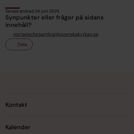
Senast ändrad 24 juni 2025
Synpunkter eller frågor på sidans
innehåll?
norramo.forsamling@svenskakyrkan.se
Dela
Tillbaka till toppen
Tillbaka till innehållet
Kontakt
Kalender