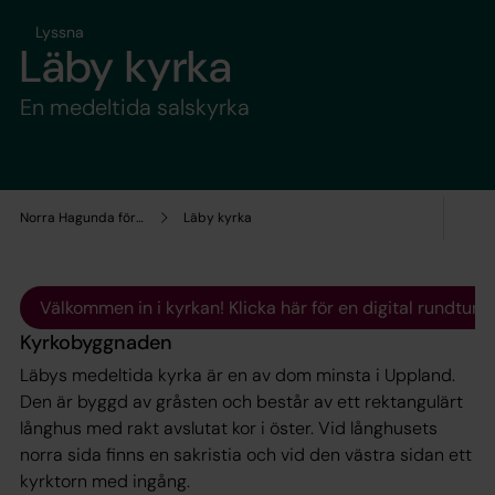
Lyssna
Läby kyrka
En medeltida salskyrka
Norra Hagunda församling
Läby kyrka
Välkommen in i kyrkan! Klicka här för en digital rundtur.
Kyrkobyggnaden
Läbys medeltida kyrka är en av dom minsta i Uppland.
Den är byggd av gråsten och består av ett rektangulärt
långhus med rakt avslutat kor i öster. Vid långhusets
norra sida finns en sakristia och vid den västra sidan ett
kyrktorn med ingång.