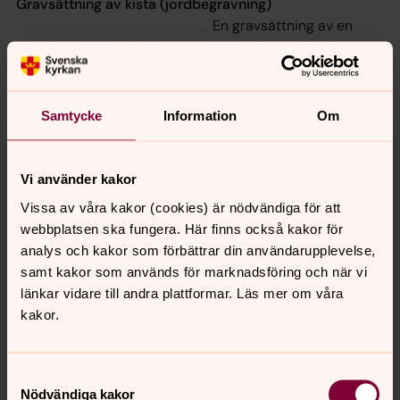
Gravsättning av kista (jordbegravning)
En gravsättning av en
kista kan ske i en jordgrav med plats för en eller flera
kistor.
Gravsättning av urna
Gravsättning av urna innebär att
Samtycke
Information
Om
man efter kremation placerar urnan med aska i en
jordgrav.
Vi använder kakor
Visste du att ...
Vissa av våra kakor (cookies) är nödvändiga för att
Läby kyrka stängdes år 1860 och församlingen
webbplatsen ska fungera. Här finns också kakor för
slogs samman med Vänge? Till kyrkan i Vänge
analys och kakor som förbättrar din användarupplevelse,
byggdes det så kallade Läbykoret för att ge rum åt
samt kakor som används för marknadsföring och när vi
sina nya församlingsmedlemmar. Efter att kyrkan i
länkar vidare till andra plattformar. Läs mer om våra
Läby stått öde, och fungerat som
kakor.
spannmålsmagasin, påbörjades under 1920-talet
en omfattande renovering. Församlingsborna, som
aldrig gav upp kampen om sin kyrka, hämtade
Samtyckesval
Nödvändiga kakor
själva stenar till bygget från åkern utanför.