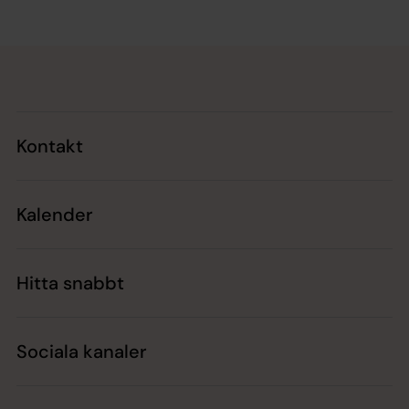
Tillbaka till toppen
Tillbaka till innehållet
Kontakt
Kalender
Hitta snabbt
Sociala kanaler