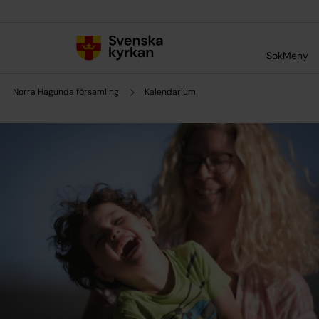
Till innehållet
Till undermeny
Sök
Meny
Norra Hagunda församling
Kalendarium