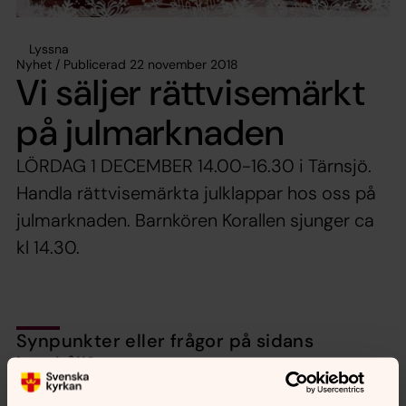
Lyssna
Nyhet / Publicerad 22 november 2018
Vi säljer rättvisemärkt
på julmarknaden
LÖRDAG 1 DECEMBER 14.00-16.30 i Tärnsjö.
Handla rättvisemärkta julklappar hos oss på
julmarknaden. Barnkören Korallen sjunger ca
kl 14.30.
Synpunkter eller frågor på sidans
innehåll?
nora.tarnsjo.forsamling@svenskakyrkan.se