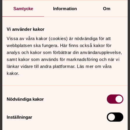
Dela
Samtycke
Information
Om
Tillbaka till toppen
Tillbaka till innehållet
Vi använder kakor
Vissa av våra kakor (cookies) är nödvändiga för att
webbplatsen ska fungera. Här finns också kakor för
Kontakt
analys och kakor som förbättrar din användarupplevelse,
samt kakor som används för marknadsföring och när vi
länkar vidare till andra plattformar. Läs mer om våra
kakor.
Kalender
Samtyckesval
Hitta snabbt
Nödvändiga kakor
Inställningar
Sociala kanaler