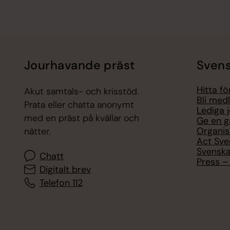
Jourhavande präst
Svens
Hitta f
Akut samtals- och krisstöd.
Bli med
Prata eller chatta anonymt
Lediga 
med en präst på kvällar och
Ge en g
Organis
nätter.
Act Sve
Svenska
Chatt
Press – 
Digitalt brev
Telefon 112