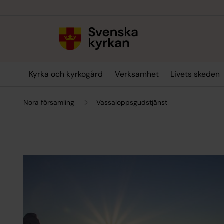
Till innehållet
Till undermeny
Kyrka och kyrkogård
Verksamhet
Livets skeden
Nora församling
Vassaloppsgudstjänst