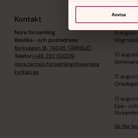
Avvisa
Kontakt
Kalend
Nora församling
9 augusti
Besöks- och postadress:
Högmässa
Kyrkvägen 18, 74045 TÄRNSJÖ
10 august
Telefon:
+46 292 50009
Sommara
nora.tarnsjo.forsamling@svenska
kyrkan.se
12 august
Onsdagst
13 august
Epa- och
församli
Se fler 