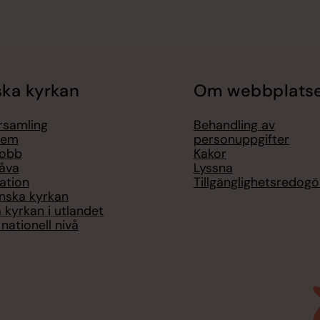
ka kyrkan
Om webbplats
örsamling
Behandling av
lem
personuppgifter
jobb
Kakor
åva
Lyssna
ation
Tillgänglighetsredogö
nska kyrkan
 kyrkan i utlandet
nationell nivå