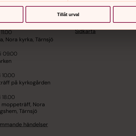
Tillåt urval
er
Hitta snabbt
Sidkarta
 11.00
, Nora kyrka, Tärnsjö
i 09.00
rken
i 10.00
räff på kyrkogården
i 18.00
 moppeträff, Nora
ngshem, Tärnsjö
kommande händelser