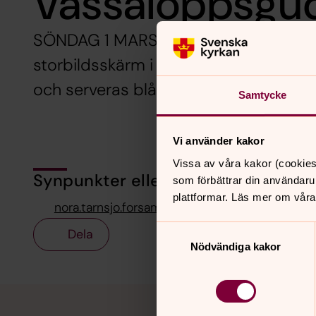
Vassaloppsgud
SÖNDAG 1 MARS 11.00. Se slutspurten 
storbildsskärm i församlingshemmet. V
och serveras blåbärssoppa och semlor
Samtycke
Vi använder kakor
Vissa av våra kakor (cookies
Synpunkter eller frågor på sidans i
som förbättrar din användaru
plattformar. Läs mer om våra
nora.tarnsjo.forsamling@svenskakyrkan.se
Samtyckesval
Dela
Nödvändiga kakor
Tillbaka till toppen
Tillbaka till innehållet