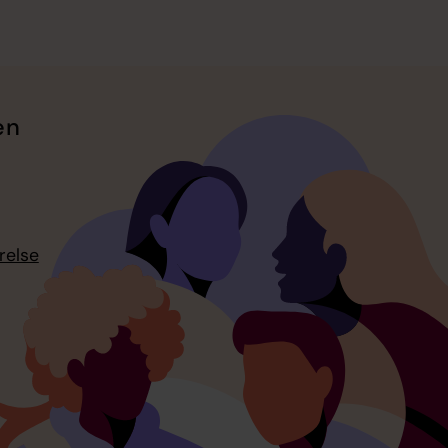
en
relse