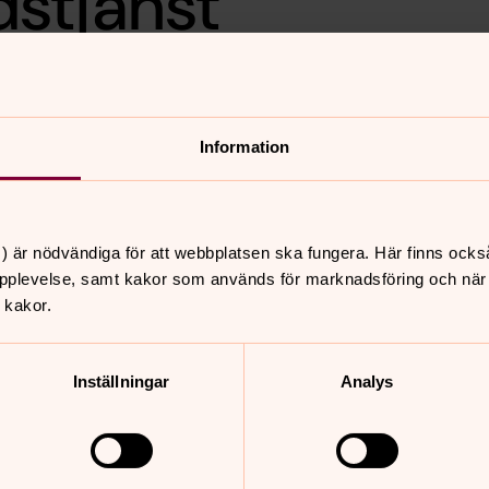
stjänst
i vasaloppet på
i firar en enkel gudstjänst
 till kyrkkaffet. Välkommen!
Information
) är nödvändiga för att webbplatsen ska fungera. Här finns ocks
nnehåll?
pplevelse, samt kakor som används för marknadsföring och när vi
 kakor.
Inställningar
Analys