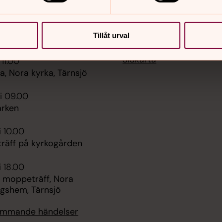
Tillåt urval
er
Hitta snabbt
Sidkarta
 11.00
, Nora kyrka, Tärnsjö
i 09.00
rken
i 10.00
räff på kyrkogården
i 18.00
 moppeträff, Nora
ngshem, Tärnsjö
kommande händelser