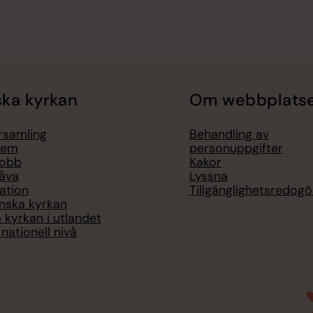
ka kyrkan
Om webbplats
örsamling
Behandling av
lem
personuppgifter
jobb
Kakor
åva
Lyssna
ation
Tillgänglighetsredogö
nska kyrkan
 kyrkan i utlandet
nationell nivå