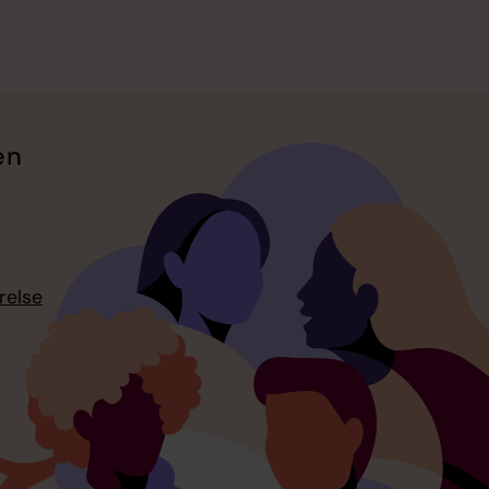
en
relse