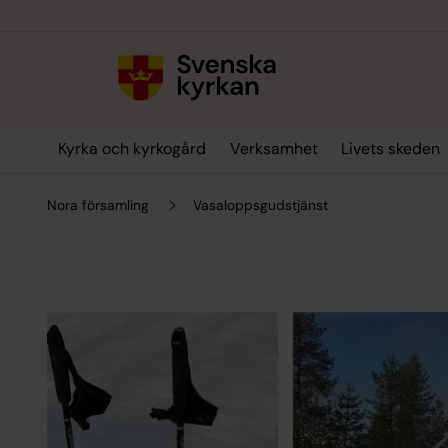
Till innehållet
Till undermeny
Kyrka och kyrkogård
Verksamhet
Livets skeden
Nora församling
Vasaloppsgudstjänst