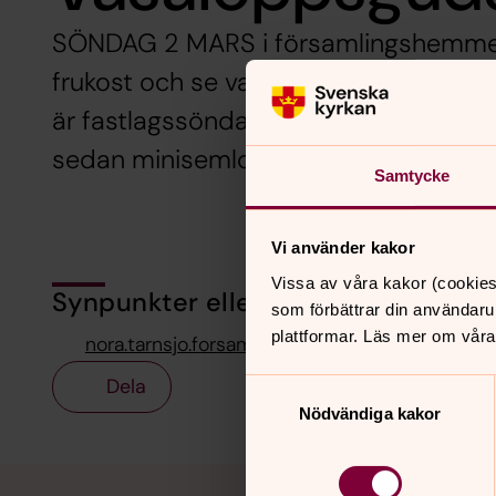
SÖNDAG 2 MARS i församlingshemmet
frukost och se vasaloppet från start t
är fastlagssöndagen och vi firar gudst
sedan minisemlor till kyrkkaffet. Väl
Samtycke
Vi använder kakor
Vissa av våra kakor (cookies
Synpunkter eller frågor på sidans i
som förbättrar din användaru
plattformar. Läs mer om våra
nora.tarnsjo.forsamling@svenskakyrkan.se
Dela
Samtyckesval
Nödvändiga kakor
Tillbaka till toppen
Tillbaka till innehållet