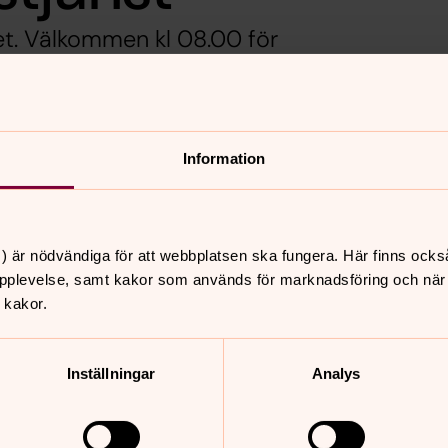
. Välkommen kl 08.00 för
ill mål på storbildsskärm. Det
jänst kl 10.00 och serveras
kommen!
Information
) är nödvändiga för att webbplatsen ska fungera. Här finns ocks
nnehåll?
pplevelse, samt kakor som används för marknadsföring och när vi
 kakor.
Inställningar
Analys