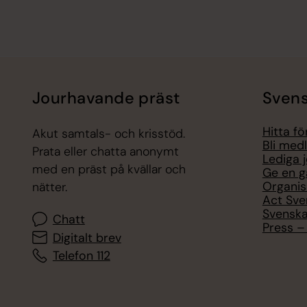
Jourhavande präst
Svens
Hitta f
Akut samtals- och krisstöd.
Bli med
Prata eller chatta anonymt
Lediga 
med en präst på kvällar och
Ge en g
Organis
nätter.
Act Sve
Svenska
Chatt
Press – 
Digitalt brev
Telefon 112