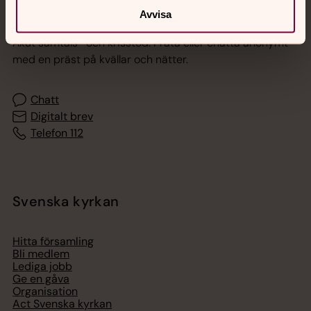
Jourhavande präst
Avvisa
Akut samtals- och krisstöd. Prata eller chatta anonymt
med en präst på kvällar och nätter.
Chatt
Digitalt brev
Telefon 112
Svenska kyrkan
Hitta församling
Bli medlem
Lediga jobb
Ge en gåva
Organisation
Act Svenska kyrkan