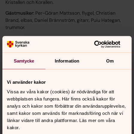
Kristallen och Korallen.
Gästmusiker:
Per-Göran Mattsson, flygel, Christian
Brand, elbas, Daniel Brännström, gitarr, Puiu Hategan,
trummor.
Det blir traditionella vårsånger blandat med låtar av
ABBA, Gärdestad, Broberg m fl. Vi firar också en kort
andakt och präst är Karl Magnus Hansson.
Samtycke
Information
Om
Synpunkter eller frågor på sidans
Vi använder kakor
innehåll?
Vissa av våra kakor (cookies) är nödvändiga för att
webbplatsen ska fungera. Här finns också kakor för
nora.tarnsjo.forsamling@svenskakyrkan.se
analys och kakor som förbättrar din användarupplevelse,
Dela
samt kakor som används för marknadsföring och när vi
länkar vidare till andra plattformar. Läs mer om våra
kakor.
Tillbaka till toppen
Tillbaka till innehållet