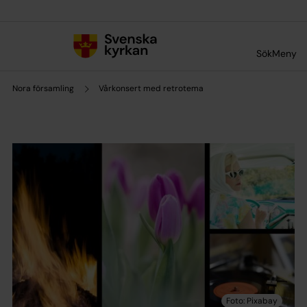
Till innehållet
Till undermeny
Sök
Meny
Nora församling
Vårkonsert med retrotema