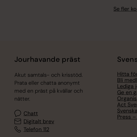
Se fler 
Jourhavande präst
Svens
Hitta f
Akut samtals- och krisstöd.
Bli med
Prata eller chatta anonymt
Lediga 
med en präst på kvällar och
Ge en g
Organis
nätter.
Act Sve
Svenska
Chatt
Press – 
Digitalt brev
Telefon 112