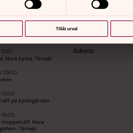
Tillåt urval
er
Hitta snabbt
Sidkarta
 11.00
, Nora kyrka, Tärnsjö
i 09.00
rken
i 10.00
räff på kyrkogården
i 18.00
 moppeträff, Nora
ngshem, Tärnsjö