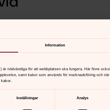
vid
odar. Vår förra husmor Eva
 växa i tro. Vi hoppas vädret
Information
egen fikakorg. Välkommen!
) är nödvändiga för att webbplatsen ska fungera. Här finns ocks
pplevelse, samt kakor som används för marknadsföring och när vi
nnehåll?
 kakor.
Inställningar
Analys