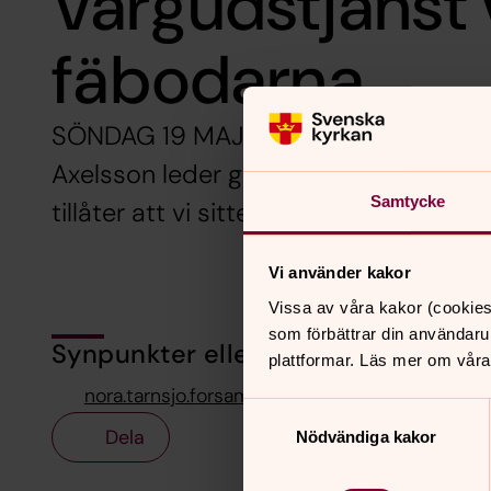
Vårgudstjänst 
fäbodarna
SÖNDAG 19 MAJ 11.00 vid Österbo fäb
Axelsson leder gudstjänsten. Tema: Att
Samtycke
tillåter att vi sitter ute. Ta med dig 
Vi använder kakor
Vissa av våra kakor (cookies
som förbättrar din användaru
Synpunkter eller frågor på sidans i
plattformar. Läs mer om våra
nora.tarnsjo.forsamling@svenskakyrkan.se
Samtyckesval
Dela
Nödvändiga kakor