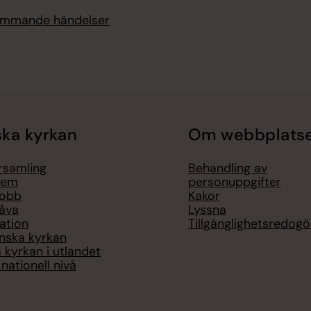
kommande händelser
ka kyrkan
Om webbplats
örsamling
Behandling av
lem
personuppgifter
jobb
Kakor
åva
Lyssna
ation
Tillgänglighetsredogö
nska kyrkan
 kyrkan i utlandet
nationell nivå