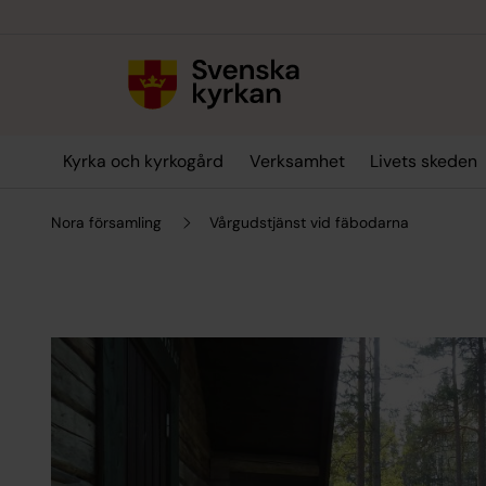
Till innehållet
Till undermeny
Kyrka och kyrkogård
Verksamhet
Livets skeden
Nora församling
Vårgudstjänst vid fäbodarna