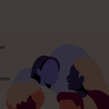
en
relse