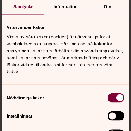
Dela
Samtycke
Information
Om
Tillbaka till toppen
Tillbaka till innehållet
Vi använder kakor
Vissa av våra kakor (cookies) är nödvändiga för att
webbplatsen ska fungera. Här finns också kakor för
Kontakt
analys och kakor som förbättrar din användarupplevelse,
samt kakor som används för marknadsföring och när vi
länkar vidare till andra plattformar. Läs mer om våra
Kalender
kakor.
Samtyckesval
Hitta snabbt
Nödvändiga kakor
Sociala kanaler
Inställningar