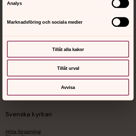
Analys
Marknadsföring och sociala medier
Jourhavande präst
Akut samtals- och krisstöd. Prata eller chatta anonymt
Tillåt alla kakor
med en präst på kvällar och nätter.
Tillåt urval
Chatt
Digitalt brev
Telefon 112
Avvisa
Svenska kyrkan
Hitta församling