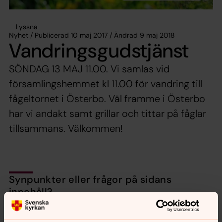
Lyssna
Nyhet / Publicerad 10 maj 2017 / Ändrad 9 maj 2018
Vandringsgudstjänst
SÖNDAG 13 MAJ 11.00. Vi samlas vid
församlingshemmet kl 11.00 för vandring till
fågeltornet i Österbo. Väl framme i Österbo
har vi andakt samt grillar och tittar på fåglar
tillsammans. Välkommen!
Synpunkter eller frågor på sidans
innehåll?
nora.tarnsjo.forsamling@svenskakyrkan.se