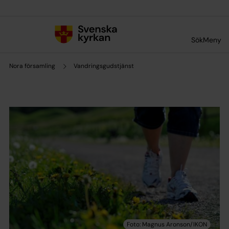
Till innehållet
Till undermeny
Sök
Meny
Nora församling
Vandringsgudstjänst