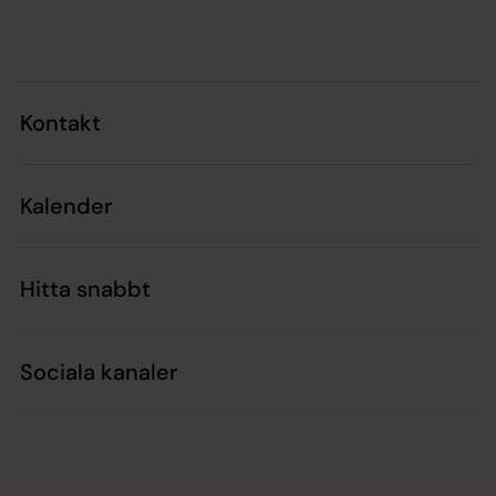
Tillbaka till toppen
Tillbaka till innehållet
Kontakt
Kalender
Hitta snabbt
Sociala kanaler