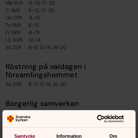
Må 15/9 8–13, 17–20
Ti 16/9 8–13, 17–20
On 17/9 8–13
To 18/9 8–13
Fr 19/9 8–13
Lö 20/9 12–14
Sö 21/9 8-11, 12-14, 18-20
Röstning på valdagen i
församlingshemmet
Sö 21/9 8-11. 12-14, 18-20
Borgerlig samverkan
1. Per-Erik Johansson, 66 år, Senior konsult
2. Göran Storm, 68 år, Företagare
3. Per Erik Möller, 68 år, lantbrukare
4. Inger Ingstedt, 63 år, Tågvärdinna
Samtycke
Information
Om