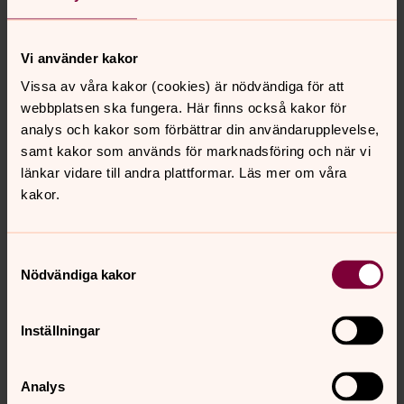
5. Albin Nyström, 69 år, pensionär
6. Jörgen Ingstedt, 62 år, Åkeriägare
7. Åsa Ingstedt Eriksson, 58 år, Lagerarbete
Vi använder kakor
8. Peder Karlsson, 69 år, Egen företagare
Vissa av våra kakor (cookies) är nödvändiga för att
9. Karl-Johan Finneman, 58 år, Säljare
webbplatsen ska fungera. Här finns också kakor för
10. Göran Persson, 65 år, Grafisk producent
analys och kakor som förbättrar din användarupplevelse,
11. Jeanette Råsbo, 50 år, Garveri arbetare
samt kakor som används för marknadsföring och när vi
12. Bengt-Olof Söderlund, 78 år, lantbruare
länkar vidare till andra plattformar. Läs mer om våra
13. Roy Andersson, 77 år, pensionär
kakor.
14. Elisabeth Karlsson-Heggbrenna, 75 år, Pensionär
15. Helen Emilsson, 48 år, Butikschef
16. Sören Martinell, 68 år, Pensionär
Samtyckesval
Nödvändiga kakor
Arbetarepartiet –
socialdemokraterna
Inställningar
Anders Pettersson, 73 år, Tärnsjö
2. Monica Sverkersson, 69 år, Tärnsjö
Analys
3. Olof Nilsson, 61 år, Kerstinbo