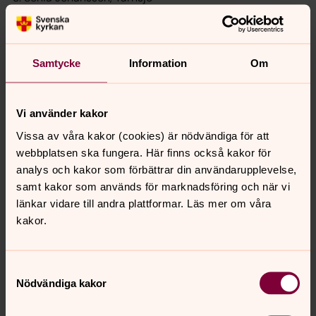
4. Per Möller, Åby
5. Jeanette Råsbo, Tärnsjö
6. Göran Storm, Tärnsjö
Samtycke
Information
Om
7. Gustav Johansson, Tärnsjö
8. Åsa Ingstedt Eriksson, Sälja
9. Peder Karlsson, Tärnsjö
Vi använder kakor
10. Jörgen Åström, Tärnsjö
11. Jörgen Ingstedt, Tärnsjö
Vissa av våra kakor (cookies) är nödvändiga för att
12. Helen Emilsson, Mossbo
webbplatsen ska fungera. Här finns också kakor för
13. Per Erik Johansson, Tärnsjö
analys och kakor som förbättrar din användarupplevelse,
14. Björn Frisk, Tärnsjö
samt kakor som används för marknadsföring och när vi
15. Inger Ingstedt, Tärnsjö
länkar vidare till andra plattformar. Läs mer om våra
16. Elisabeth Karlsson Heggbrenna, Hälla
kakor.
17. Märta Ingvarsson, Tärnsjö
18. Bengt Olof Söderlund, Gäddsjö
19. Tomas Martinell, Tärnsjö
Samtyckesval
Nödvändiga kakor
20. Jan-Erik Brottare, Brunnvalla
21. Jan Eriksson, Sälja