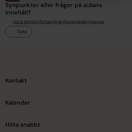
Synpunkter eller frågor på sidans
innehåll?
nora.tarnsjo.forsamling@svenskakyrkan.se
Dela
Tillbaka till toppen
Tillbaka till innehållet
Kontakt
Kalender
Hitta snabbt