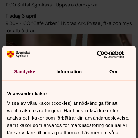
11.00 Stiftshögmässa i Uppsala domkyrka
Tisdag 3 april
9.30-14.00 ”Café Arken” i Noras Ark. Pyssel, fika och mys
för alla åldrar.
Samtycke
Information
Om
Vi använder kakor
Vissa av våra kakor (cookies) är nödvändiga för att
webbplatsen ska fungera. Här finns också kakor för
analys och kakor som förbättrar din användarupplevelse,
samt kakor som används för marknadsföring och när vi
länkar vidare till andra plattformar. Läs mer om våra