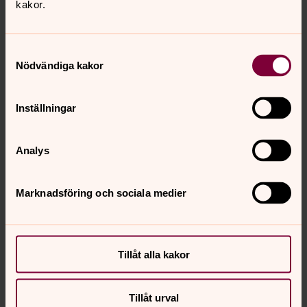
kakor.
Samtyckesval
Nödvändiga kakor
Inställningar
Analys
Marknadsföring och sociala medier
Synpunkter eller frågor på sidans
innehåll?
Tillåt alla kakor
nora.tarnsjo.forsamling@svenskakyrkan.se
Dela
Tillåt urval