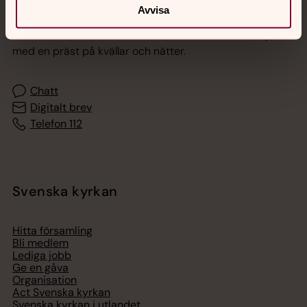
Jourhavande präst
Avvisa
Akut samtals- och krisstöd. Prata eller chatta anonymt
med en präst på kvällar och nätter.
Chatt
Digitalt brev
Telefon 112
Svenska kyrkan
Hitta församling
Bli medlem
Lediga jobb
Ge en gåva
Organisation
Act Svenska kyrkan
Svenska kyrkan i utlandet