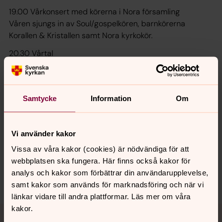
19.00 Vårkonsert med körerna i Nora församling
Våren sjungs in av Soul/gospelkören, barnkörerna
Korallen & Kristallen samt Nora kyrkokör.
20.30 Vårtal
20.45 Brasan tänds
Varmt välkommen att fira in våren i kyrkan och vid
Samtycke
Information
Om
församlingshemmet!
Vi använder kakor
Synpunkter eller frågor på sidans
Vissa av våra kakor (cookies) är nödvändiga för att
webbplatsen ska fungera. Här finns också kakor för
innehåll?
analys och kakor som förbättrar din användarupplevelse,
nora.tarnsjo.forsamling@svenskakyrkan.se
samt kakor som används för marknadsföring och när vi
länkar vidare till andra plattformar. Läs mer om våra
Tillbaka till toppen
Tillbaka till innehållet
kakor.