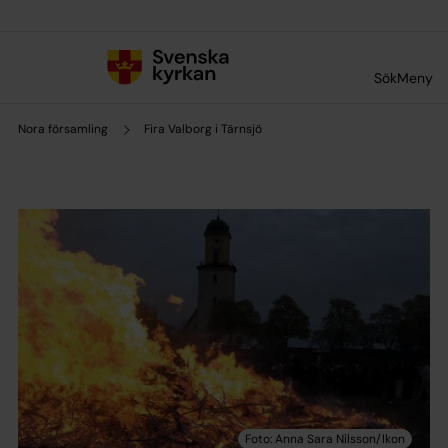
Till innehållet
Till undermeny
Sök
Meny
Nora församling
Fira Valborg i Tärnsjö