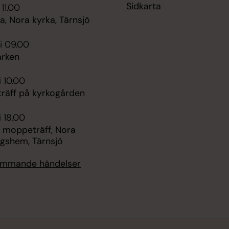
Sidkarta
 11.00
, Nora kyrka, Tärnsjö
i 09.00
rken
i 10.00
räff på kyrkogården
i 18.00
 moppeträff, Nora
ngshem, Tärnsjö
kommande händelser