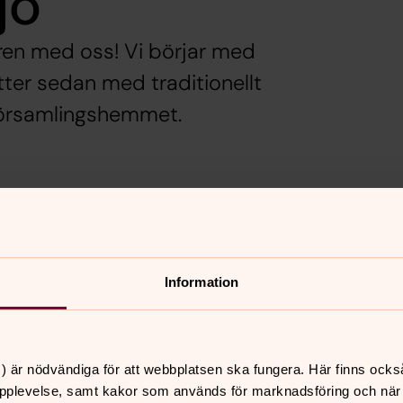
jö
ren med oss! Vi börjar med
ätter sedan med traditionellt
församlingshemmet.
Information
) är nödvändiga för att webbplatsen ska fungera. Här finns ocks
pplevelse, samt kakor som används för marknadsföring och när vi