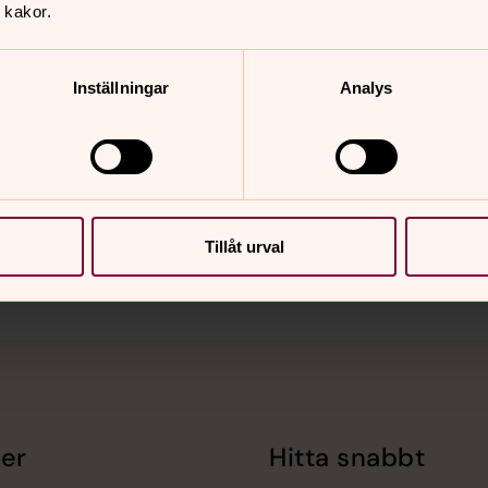
 kakor.
Inställningar
Analys
nnehåll?
Tillåt urval
er
Hitta snabbt