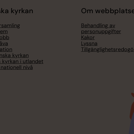
ka kyrkan
Om webbplats
örsamling
Behandling av
lem
personuppgifter
jobb
Kakor
åva
Lyssna
ation
Tillgänglighetsredogö
nska kyrkan
 kyrkan i utlandet
nationell nivå