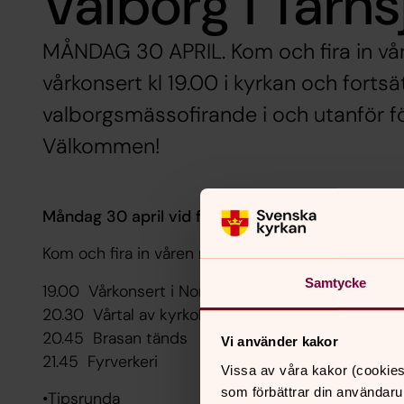
Valborg i Tärns
MÅNDAG 30 APRIL. Kom och fira in vå
vårkonsert kl 19.00 i kyrkan och forts
valborgsmässofirande i och utanför 
Välkommen!
Måndag 30 april vid församlingshemmet
Kom och fira in våren med oss.
Samtycke
19.00 Vårkonsert i Nora kyrka
20.30 Vårtal av kyrkoherde Bengt Bengtsson
20.45 Brasan tänds
Vi använder kakor
21.45 Fyrverkeri
Vissa av våra kakor (cookies
som förbättrar din användaru
•Tipsrunda