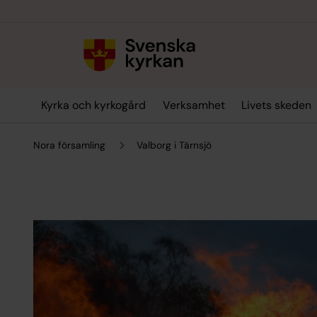
Till innehållet
Till undermeny
Kyrka och kyrkogård
Verksamhet
Livets skeden
Nora församling
Valborg i Tärnsjö