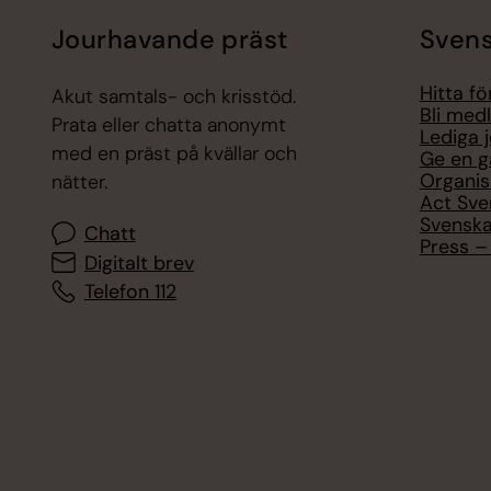
Jourhavande präst
Svens
Hitta f
Akut samtals- och krisstöd.
Bli med
Prata eller chatta anonymt
Lediga 
med en präst på kvällar och
Ge en g
Organis
nätter.
Act Sve
Svenska
Chatt
Press – 
Digitalt brev
Telefon 112