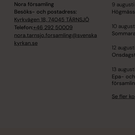
Nora församling
9 augusti
Besöks- och postadress:
Högmässa
Kyrkvägen 18, 74045 TÄRNSJÖ
10 august
Telefon:
+46 292 50009
Sommara
nora.tarnsjo.forsamling@svenska
kyrkan.se
12 august
Onsdagst
13 august
Epa- och
församli
Se fler 