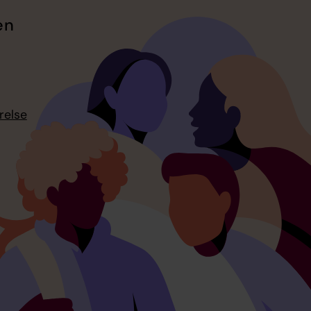
en
relse