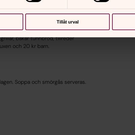
Tillåt urval
n
llar, bakar tunnbröd, tillreder
vuxen och 20 kr barn.
ardagen. Soppa och smörgås serveras.