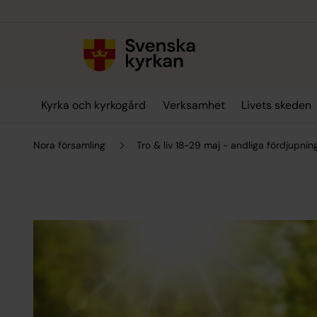
Till innehållet
Till undermeny
Kyrka och kyrkogård
Verksamhet
Livets skeden
Nora församling
Tro & liv 18-29 maj - andliga fördjupni