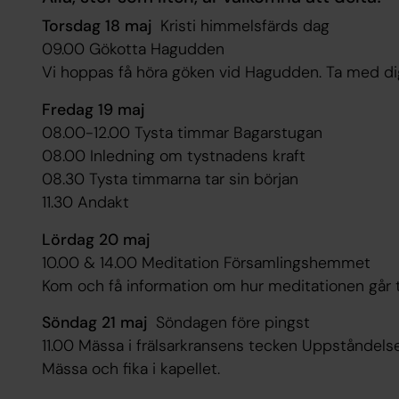
Torsdag 18 maj
Kristi himmelsfärds dag
09.00 Gökotta Hagudden
Vi hoppas få höra göken vid Hagudden. Ta med dig
Fredag 19 maj
08.00-12.00 Tysta timmar
Bagarstugan
08.00 Inledning om tystnadens kraft
08.30 Tysta timmarna tar sin början
11.30 Andakt
Lördag 20 maj
10.00 & 14.00 Meditation
Församlingshemmet
Kom och få information om hur meditationen går til
Söndag 21 maj
Söndagen före pingst
11.00 Mässa i frälsarkransens tecken
Uppståndelse
Mässa och fika i kapellet.