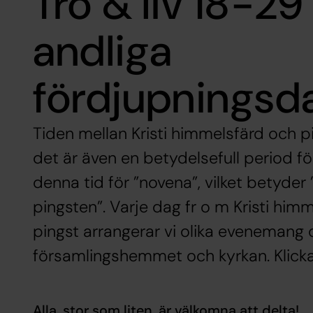
Tro & liv 18-29
andliga
fördjupningsd
Tiden mellan Kristi himmelsfärd och p
det är även en betydelsefull period fö
denna tid för ”novena”, vilket betyder
pingsten”. Varje dag fr o m Kristi hi
pingst arrangerar vi olika evenemang 
församlingshemmet och kyrkan. Klicka
Alla, stor som liten, är välkomna att delta!