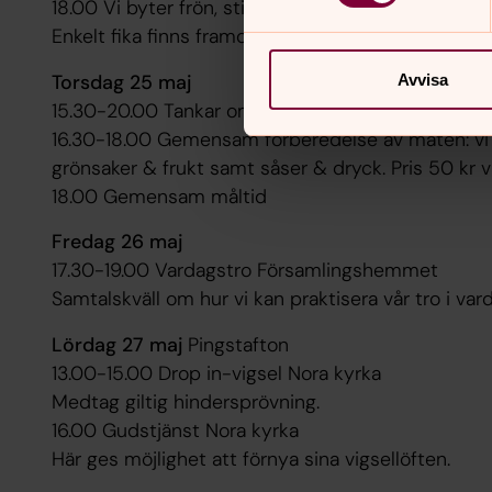
18.00 Vi byter frön, sticklingar och plantor
Enkelt fika finns framdukat.
Torsdag 25 maj
Avvisa
15.30-20.00 Tankar om mat & tro
Vid Bagarstuga
16.30-18.00 Gemensam förberedelse av maten: vi gri
grönsaker & frukt samt såser & dryck. Pris 50 kr 
18.00 Gemensam måltid
Fredag 26 maj
17.30-19.00 Vardagstro
Församlingshemmet
Samtalskväll om hur vi kan praktisera vår tro i v
Lördag 27 maj
Pingstafton
13.00-15.00 Drop in-vigsel
Nora kyrka
Medtag giltig hindersprövning.
16.00 Gudstjänst
Nora kyrka
Här ges möjlighet att förnya sina vigsellöften.