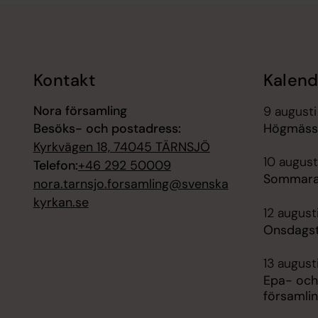
Tillbaka till toppen
Tillbaka till innehållet
Kontakt
Kalend
Nora församling
9 augusti
Besöks- och postadress:
Högmässa
Kyrkvägen 18, 74045 TÄRNSJÖ
10 august
Telefon:
+46 292 50009
Sommara
nora.tarnsjo.forsamling@svenska
kyrkan.se
12 august
Onsdagst
13 august
Epa- och
församli