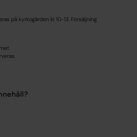
as på kyrkogården kl 10-13. Försäljning
mmet
rveras.
nnehåll?