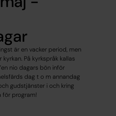
 maj -
agar
ingst är en vacker period, men
r kyrkan. På kyrkspråk kallas
 ”en nio dagars bön inför
mmelsfärds dag t o m annandag
och gudstjänster i och kring
 för program!