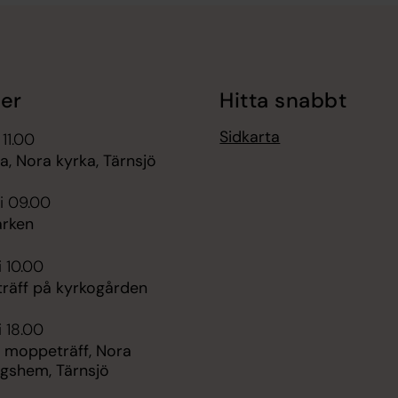
er
Hitta snabbt
Sidkarta
 11.00
, Nora kyrka, Tärnsjö
i 09.00
rken
i 10.00
räff på kyrkogården
i 18.00
 moppeträff, Nora
ngshem, Tärnsjö