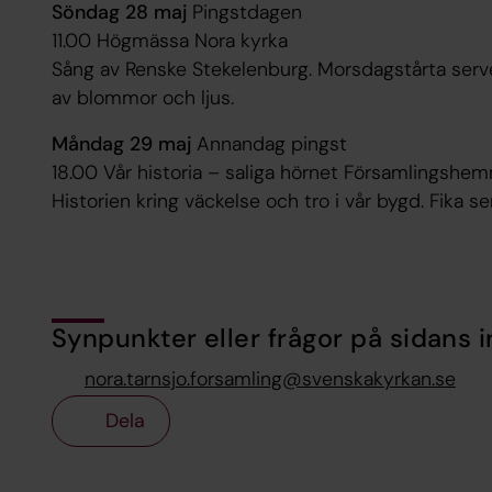
Söndag 28 maj
Pingstdagen
11.00 Högmässa
Nora kyrka
Sång av Renske Stekelenburg. Morsdagstårta server
av blommor och ljus.
Måndag 29 maj
Annandag pingst
18.00 Vår historia – saliga hörnet
Församlingshe
Historien kring väckelse och tro i vår bygd. Fika se
Synpunkter eller frågor på sidans i
nora.tarnsjo.forsamling@svenskakyrkan.se
Dela