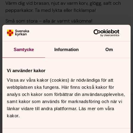
Värm dig vid brasan, njut av varm korv, glögg, saft och
pepparkakor. Ta med lykta eller ficklampa!
Små som stora – alla är varmt välkomna!
Samtycke
Information
Om
Synpunkter eller frågor på sidans
innehåll?
nora.tarnsjo.forsamling@svenskakyrkan.se
Vi använder kakor
Dela
Vissa av våra kakor (cookies) är nödvändiga för att
webbplatsen ska fungera. Här finns också kakor för
analys och kakor som förbättrar din användarupplevelse,
Tillbaka till toppen
Tillbaka till innehållet
samt kakor som används för marknadsföring och när vi
länkar vidare till andra plattformar. Läs mer om våra
kakor.
Kontakt