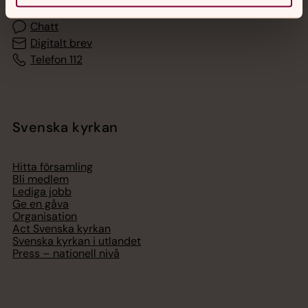
Chatt
Digitalt brev
Telefon 112
Svenska kyrkan
Hitta församling
Bli medlem
Lediga jobb
Ge en gåva
Organisation
Act Svenska kyrkan
Svenska kyrkan i utlandet
Press – nationell nivå