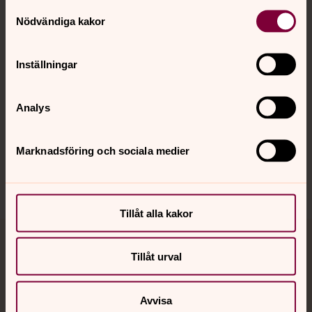
Samtyckesval
Nödvändiga kakor
Kalender
Inställningar
Hitta snabbt
Analys
Sociala kanaler
Marknadsföring och sociala medier
Tillåt alla kakor
Jourhavande präst
Tillåt urval
Akut samtals- och krisstöd. Prata eller chatta anonymt
med en präst på kvällar och nätter.
Avvisa