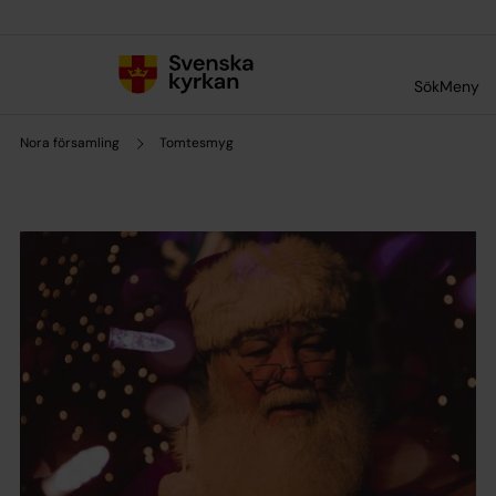
Till innehållet
Till undermeny
Sök
Meny
Nora församling
Tomtesmyg