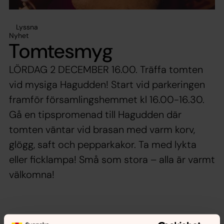
Lyssna
Nyhet
Tomtesmyg
LÖRDAG 2 DECEMBER 16.00. Träffa tomten
vid mysiga Hagudden! Start vid parkeringen
framför församlingshemmet kl 16.00-16.30.
Gå en tipspromenad till Hagudden där
tomten väntar vid brasan med varm korv,
glögg, saft och pepparkakor. Ta med lykta
eller ficklampa! Små som stora – alla är varmt
välkomna!