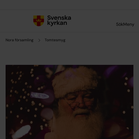
Till innehållet
Till undermeny
Sök
Meny
Nora församling
Tomtesmyg