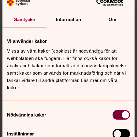
Synpunkter eller frågor på sidans
innehåll?
nora.tarnsjo.forsamling@svenskakyrkan.se
Samtycke
Information
Om
Tillbaka till toppen
Tillbaka till innehållet
Vi använder kakor
Vissa av våra kakor (cookies) är nödvändiga för att
webbplatsen ska fungera. Här finns också kakor för
analys och kakor som förbättrar din användarupplevelse,
Kontakt
samt kakor som används för marknadsföring och när vi
länkar vidare till andra plattformar. Läs mer om våra
kakor.
Kalender
Samtyckesval
Hitta snabbt
Nödvändiga kakor
Inställningar
Sociala kanaler