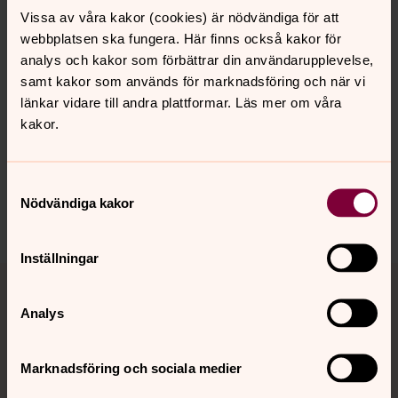
köpa för en billig peng.
Vissa av våra kakor (cookies) är nödvändiga för att
webbplatsen ska fungera. Här finns också kakor för
analys och kakor som förbättrar din användarupplevelse,
samt kakor som används för marknadsföring och när vi
länkar vidare till andra plattformar. Läs mer om våra
kakor.
Synpunkter eller frågor på sidans
innehåll?
nora.tarnsjo.forsamling@svenskakyrkan.se
Samtyckesval
Nödvändiga kakor
Dela
Inställningar
Tillbaka till toppen
Tillbaka till innehållet
Analys
Kontakt
Marknadsföring och sociala medier