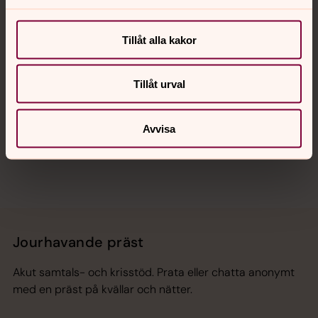
Kalender
Tillåt alla kakor
Hitta snabbt
Tillåt urval
Sociala kanaler
Avvisa
Jourhavande präst
Akut samtals- och krisstöd. Prata eller chatta anonymt
med en präst på kvällar och nätter.