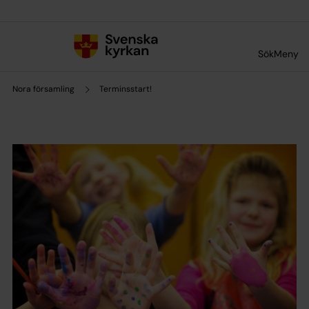
Till innehållet
Till undermeny
Sök
Meny
Nora församling
Terminsstart!