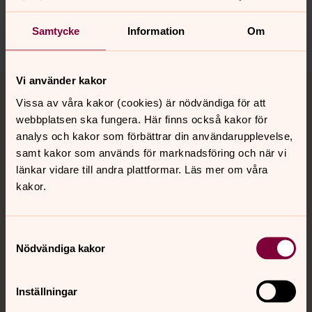
nora.tarnsjo.forsamling@svenskakyrkan.se
Samtycke
Information
Om
Dela
Tillbaka till toppen
Tillbaka till innehållet
Vi använder kakor
Vissa av våra kakor (cookies) är nödvändiga för att
webbplatsen ska fungera. Här finns också kakor för
analys och kakor som förbättrar din användarupplevelse,
Kontakt
samt kakor som används för marknadsföring och när vi
länkar vidare till andra plattformar. Läs mer om våra
kakor.
Kalender
Samtyckesval
Nödvändiga kakor
Hitta snabbt
Inställningar
Sociala kanaler