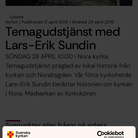
Lyssna
Nyhet / Publicerad 17 april 2019 / Ändrad 24 april 2019
Temagudstjänst med
Lars-Erik Sundin
SÖNDAG 28 APRIL 10.00 i Nora kyrka.
Temagudstjänst präglad av lokal historik från
kyrkan och Norabygden. Vår förra kyrkoherde
Lars-Erik Sundin berättar historien om kyrkan
i Nora. Medverkan av Kyrkokören.
Synpunkter eller frågor på sidans
innehåll?