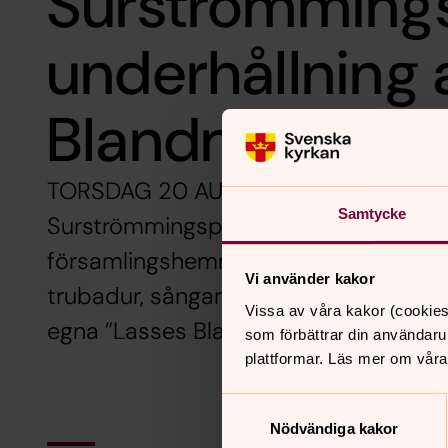
Surströmming
underhållning 
Blandning
TORSDAG 20 AUGUSTI 18.30 i försam
Samtycke
Surströmmingspremiär! Då är du välko
församlingshemmet på surströmmings
Vi använder kakor
trubadur, sångare och musiker från He
Vissa av våra kakor (cookies
egna ”Lasses Blandning”. Välkommen!
som förbättrar din användaru
plattformar. Läs mer om våra
Samtyckesval
Nödvändiga kakor