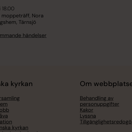
i 18.00
 moppeträff, Nora
ngshem, Tärnsjö
kommande händelser
ka kyrkan
Om webbplats
örsamling
Behandling av
lem
personuppgifter
jobb
Kakor
åva
Lyssna
ation
Tillgänglighetsredogö
nska kyrkan