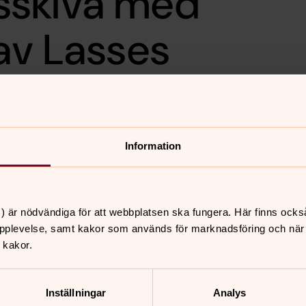
sskiva med
av Lasses
lingshemmet.
Information
mmen till
skiva! Lars Andersson –
desunda underhåller i sin
) är nödvändiga för att webbplatsen ska fungera. Här finns ocks
pplevelse, samt kakor som används för marknadsföring och när vi
 kakor.
Inställningar
Analys