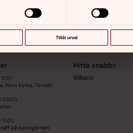
nnehåll?
Tillåt urval
er
Hitta snabbt
Sidkarta
 11.00
, Nora kyrka, Tärnsjö
i 09.00
rken
i 10.00
räff på kyrkogården