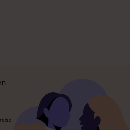
en
relse