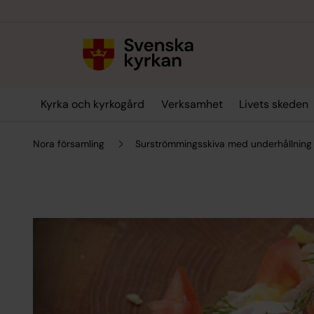
Till innehållet
Till undermeny
Kyrka och kyrkogård
Verksamhet
Livets skeden
Nora församling
Surströmmingsskiva med underhållning