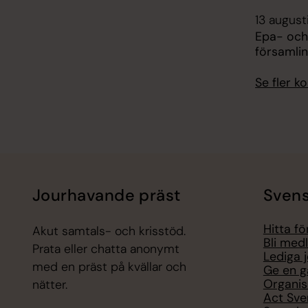
13 august
Epa- och
församli
Se fler 
Jourhavande präst
Svens
Hitta f
Akut samtals- och krisstöd.
Bli med
Prata eller chatta anonymt
Lediga 
med en präst på kvällar och
Ge en g
Organis
nätter.
Act Sve