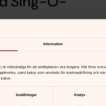
d Sing-O-
hemmet. Kom och lyssna till
 med du också i allsång och
Information
ag på sista sopplunchen för
) är nödvändiga för att webbplatsen ska fungera. Här finns ocks
pplevelse, samt kakor som används för marknadsföring och när vi
 kakor.
nnehåll?
Inställningar
Analys