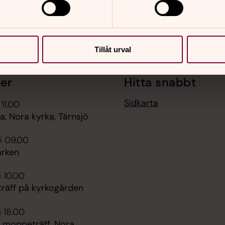
Tillåt urval
er
Hitta snabbt
Sidkarta
 11.00
, Nora kyrka, Tärnsjö
i 09.00
rken
i 10.00
räff på kyrkogården
i 18.00
 moppeträff, Nora