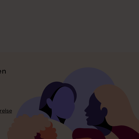
en
relse