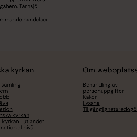
ngshem, Tärnsjö
kommande händelser
ka kyrkan
Om webbplats
örsamling
Behandling av
lem
personuppgifter
jobb
Kakor
åva
Lyssna
ation
Tillgänglighetsredogö
nska kyrkan
 kyrkan i utlandet
nationell nivå