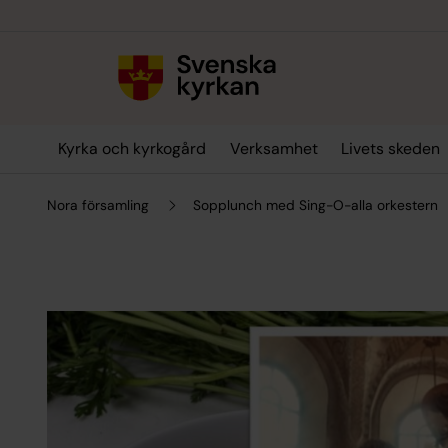
Till innehållet
Till undermeny
Kyrka och kyrkogård
Verksamhet
Livets skeden
Nora församling
Sopplunch med Sing-O-alla orkestern