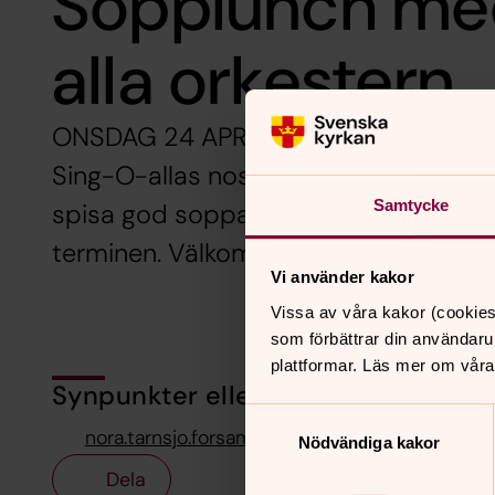
Sopplunch me
alla orkestern
ONSDAG 24 APRIL 12.00 i församlings
Sing-O-allas nostalgiska toner, sjung
Samtycke
spisa god soppa lagad av Ulriks matl
terminen. Välkommen!
Vi använder kakor
Vissa av våra kakor (cookies
som förbättrar din användaru
plattformar. Läs mer om våra
Synpunkter eller frågor på sidans i
Samtyckesval
nora.tarnsjo.forsamling@svenskakyrkan.se
Nödvändiga kakor
Dela