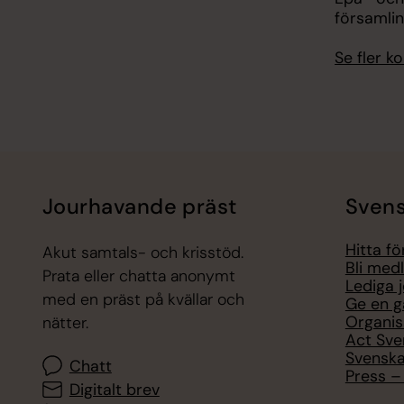
församli
Se fler 
Jourhavande präst
Svens
Hitta f
Akut samtals- och krisstöd.
Bli med
Prata eller chatta anonymt
Lediga 
med en präst på kvällar och
Ge en g
Organis
nätter.
Act Sve
Svenska
Chatt
Press – 
Digitalt brev