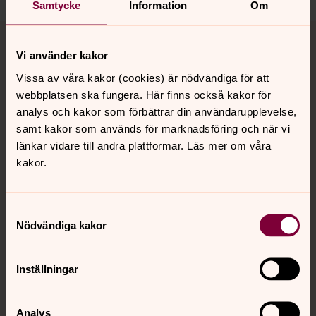
Samtycke
Information
Om
Tillbaka till toppen
Tillbaka till innehållet
Vi använder kakor
Vissa av våra kakor (cookies) är nödvändiga för att
webbplatsen ska fungera. Här finns också kakor för
Kontakt
analys och kakor som förbättrar din användarupplevelse,
samt kakor som används för marknadsföring och när vi
länkar vidare till andra plattformar. Läs mer om våra
Kalender
kakor.
Hitta snabbt
Samtyckesval
Nödvändiga kakor
Sociala kanaler
Inställningar
Analys