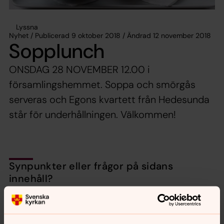
Lyssna
Nyhet / Publicerad 9 oktober 2018 / Ändrad 12 november 2018
Sopplunch
ONSDAG 28 NOVEMBER 12.00 i
församlingshemmet. Soppa och smörgås
serveras och Egons kvartett från Hedesunda
står för underhållningen. Välkommen!
Synpunkter eller frågor på sidans
innehåll?
nora.tarnsjo.forsamling@svenskakyrkan.se
Dela