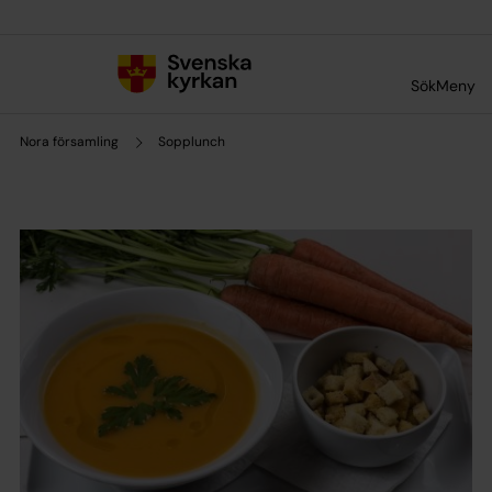
Till innehållet
Till undermeny
Sök
Meny
Nora församling
Sopplunch