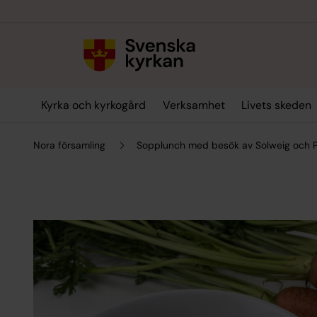
Till innehållet
Till undermeny
Kyrka och kyrkogård
Verksamhet
Livets skeden
Nora församling
Sopplunch med besök av Solweig och P