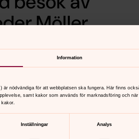
d besök av
der Möller
hemmet. Vi äter soppa och
olweig och Peder Möller som
Information
tående mammor i Rwanda som
iks matlag. Välkommen!
) är nödvändiga för att webbplatsen ska fungera. Här finns ocks
pplevelse, samt kakor som används för marknadsföring och när vi
 kakor.
nnehåll?
Inställningar
Analys