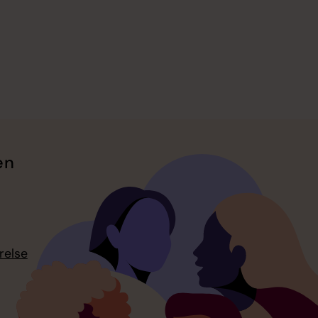
en
relse