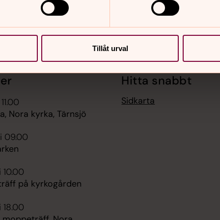
Tillåt urval
er
Hitta snabbt
Sidkarta
 11.00
, Nora kyrka, Tärnsjö
i 09.00
rken
i 10.00
räff på kyrkogården
i 18.00
 moppeträff, Nora