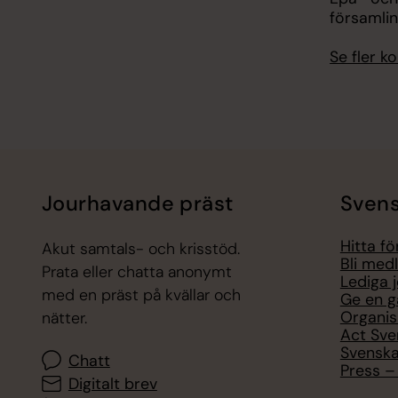
församli
Se fler 
Jourhavande präst
Svens
Hitta f
Akut samtals- och krisstöd.
Bli med
Prata eller chatta anonymt
Lediga 
med en präst på kvällar och
Ge en g
Organis
nätter.
Act Sve
Svenska
Chatt
Press – 
Digitalt brev