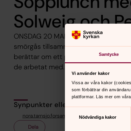
Sopplunch me
Solweig och Pe
ONSDAG 20 MARS 12.00 i församlings
smörgås tillsammans och gästas av S
Samtycke
berättar om ett projekt för ensams
de arbetat med. Soppan lagas av Ulr
Vi använder kakor
Vissa av våra kakor (cookies
som förbättrar din användaru
plattformar. Läs mer om våra
Synpunkter eller frågor på sidans i
Samtyckesval
nora.tarnsjo.forsamling@svenskakyrkan.se
Nödvändiga kakor
Dela