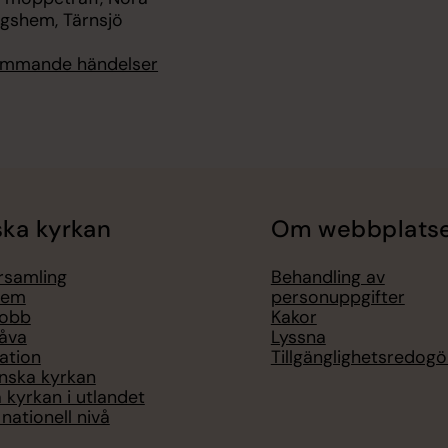
ngshem, Tärnsjö
kommande händelser
ka kyrkan
Om webbplats
örsamling
Behandling av
lem
personuppgifter
jobb
Kakor
åva
Lyssna
ation
Tillgänglighetsredogö
nska kyrkan
 kyrkan i utlandet
nationell nivå