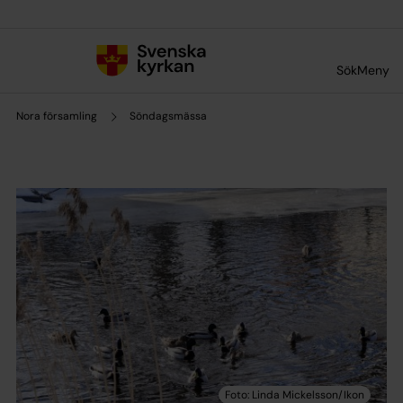
Till innehållet
Till undermeny
Sök
Meny
Nora församling
Söndagsmässa