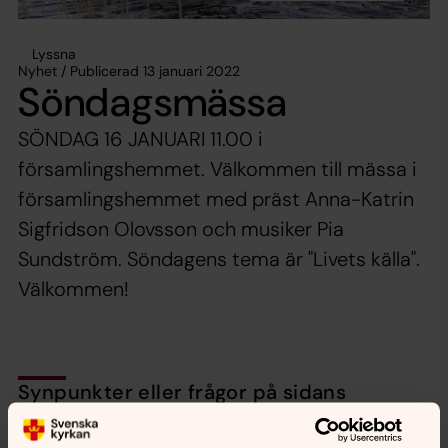
Lyssna
Nyhet / Publicerad 13 januari 2022
Söndagsmässa
SÖNDAG 16 JANUARI 11.00 i
församlingshemmet. Välkommen till mässa i
församlingshemmet med präst Anna-Katrin
Sigfridson Olovsson och musiker Pia
Sundström. Söndagens tema är "Livets källa".
Välkommen!
Synpunkter eller frågor på sidans
innehåll?