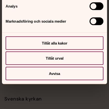
Analys
Marknadsföring och sociala medier
Jourhavande präst
Akut samtals- och krisstöd. Prata eller chatta anonymt
Tillåt alla kakor
med en präst på kvällar och nätter.
Tillåt urval
Chatt
Digitalt brev
Avvisa
Telefon 112
Svenska kyrkan