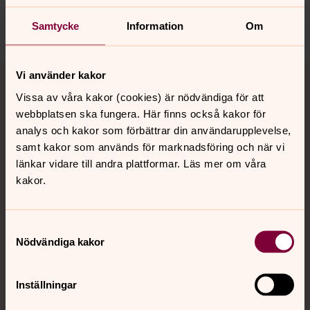
nora.tarnsjo.forsamling@svenskakyrkan.se
Dela
Samtycke
Information
Om
Tillbaka till toppen
Tillbaka till innehållet
Vi använder kakor
Vissa av våra kakor (cookies) är nödvändiga för att
webbplatsen ska fungera. Här finns också kakor för
analys och kakor som förbättrar din användarupplevelse,
Kontakt
samt kakor som används för marknadsföring och när vi
länkar vidare till andra plattformar. Läs mer om våra
kakor.
Kalender
Samtyckesval
Hitta snabbt
Nödvändiga kakor
Inställningar
Sociala kanaler