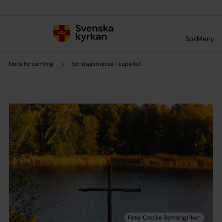
Till innehållet
Till undermeny
Sök
Meny
Nora församling
Söndagsmässa i kapellet