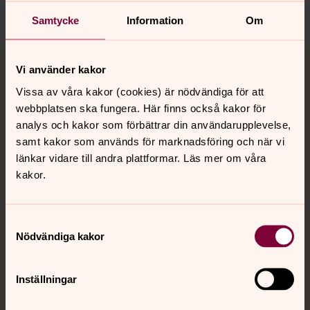
Dela
Samtycke
Information
Om
Tillbaka till toppen
Tillbaka till innehållet
Vi använder kakor
Vissa av våra kakor (cookies) är nödvändiga för att
webbplatsen ska fungera. Här finns också kakor för
Kontakt
analys och kakor som förbättrar din användarupplevelse,
samt kakor som används för marknadsföring och när vi
länkar vidare till andra plattformar. Läs mer om våra
kakor.
Kalender
Samtyckesval
Hitta snabbt
Nödvändiga kakor
Inställningar
Sociala kanaler