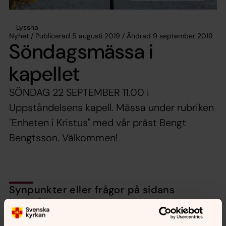
Lyssna
Nyhet / Publicerad 5 augusti 2019 / Ändrad 9 september 2019
Söndagsmässa i
kapellet
SÖNDAG 22 SEPTEMBER 11.00 i
Uppståndelsens kapell. Mässa under rubriken
"Enheten i Kristus" med vår präst Bengt
Bengtsson. Välkommen!
Synpunkter eller frågor på sidans
innehåll?
nora.tarnsjo.forsamling@svenskakyrkan.se