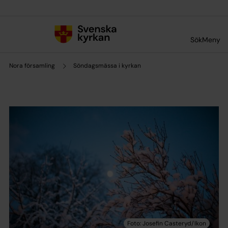
Till innehållet
Till undermeny
Sök
Meny
Nora församling
Söndagsmässa i kyrkan