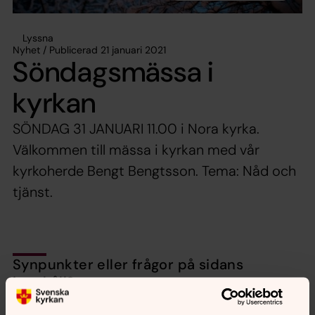
Lyssna
Nyhet / Publicerad 21 januari 2021
Söndagsmässa i
kyrkan
SÖNDAG 31 JANUARI 11.00 i Nora kyrka.
Välkommen till mässa i kyrkan med vår
kyrkoherde Bengt Bengtsson. Tema: Nåd och
tjänst.
Synpunkter eller frågor på sidans
innehåll?
nora.tarnsjo.forsamling@svenskakyrkan.se