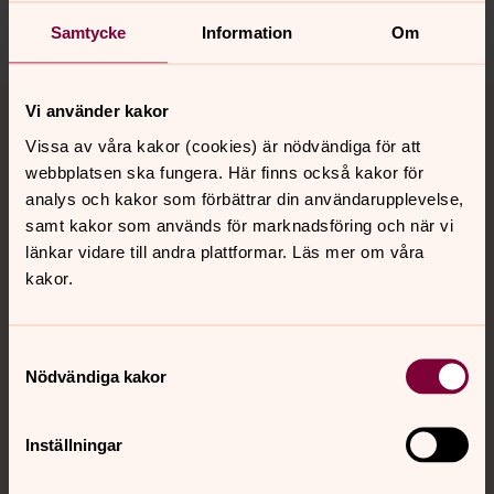
Dela
Samtycke
Information
Om
Tillbaka till toppen
Tillbaka till innehållet
Vi använder kakor
Vissa av våra kakor (cookies) är nödvändiga för att
webbplatsen ska fungera. Här finns också kakor för
Kontakt
analys och kakor som förbättrar din användarupplevelse,
samt kakor som används för marknadsföring och när vi
länkar vidare till andra plattformar. Läs mer om våra
kakor.
Kalender
Samtyckesval
Hitta snabbt
Nödvändiga kakor
Inställningar
Sociala kanaler