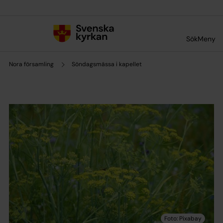
Till innehållet
Till undermeny
Sök
Meny
Nora församling
Söndagsmässa i kapellet