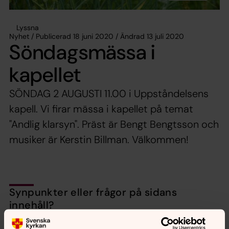
Lyssna
Nyhet / Publicerad 18 juni 2020 / Ändrad 13 juli 2020
Söndagsmässa i
kapellet
SÖNDAG 2 AUGUSTI 11.00 i Uppståndelsens
kapell. Vi firar mässa i kapellet på temat
"Andlig klarsyn". Präst är Bengt Bengtsson och
musiker är Kerstin Billman. Välkommen!
Synpunkter eller frågor på sidans
innehåll?
nora.tarnsjo.forsamling@svenskakyrkan.se