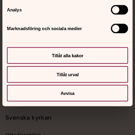
Analys
Marknadsföring och sociala medier
Jourhavande präst
Akut samtals- och krisstöd. Prata eller chatta anonymt
med en präst på kvällar och nätter.
Tillåt alla kakor
Chatt
Tillåt urval
Digitalt brev
Telefon 112
Avvisa
Svenska kyrkan
Hitta församling