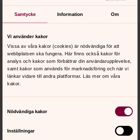
Dela
Samtycke
Information
Om
Tillbaka till toppen
Tillbaka till innehållet
Vi använder kakor
Vissa av våra kakor (cookies) är nödvändiga för att
webbplatsen ska fungera. Här finns också kakor för
Kontakt
analys och kakor som förbättrar din användarupplevelse,
samt kakor som används för marknadsföring och när vi
länkar vidare till andra plattformar. Läs mer om våra
Kalender
kakor.
Hitta snabbt
Samtyckesval
Nödvändiga kakor
Sociala kanaler
Inställningar