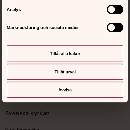
Analys
Marknadsföring och sociala medier
Jourhavande präst
Akut samtals- och krisstöd. Prata eller chatta anonymt
med en präst på kvällar och nätter.
Tillåt alla kakor
Chatt
Tillåt urval
Digitalt brev
Telefon 112
Avvisa
Svenska kyrkan
Hitta församling