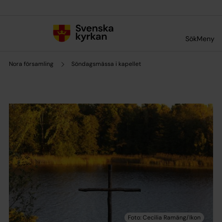
Till innehållet
Till undermeny
Sök
Meny
Nora församling
Söndagsmässa i kapellet