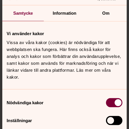
Dela
Samtycke
Information
Om
Tillbaka till toppen
Tillbaka till innehållet
Vi använder kakor
Vissa av våra kakor (cookies) är nödvändiga för att
webbplatsen ska fungera. Här finns också kakor för
Kontakt
analys och kakor som förbättrar din användarupplevelse,
samt kakor som används för marknadsföring och när vi
länkar vidare till andra plattformar. Läs mer om våra
Kalender
kakor.
Hitta snabbt
Samtyckesval
Nödvändiga kakor
Sociala kanaler
Inställningar