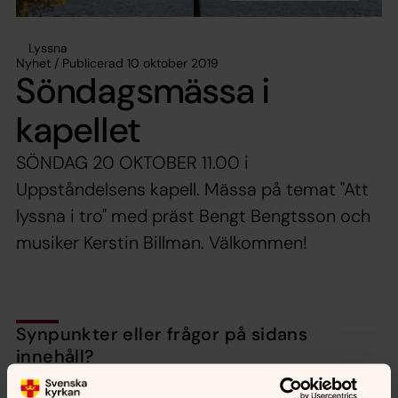
Lyssna
Nyhet / Publicerad 10 oktober 2019
Söndagsmässa i
kapellet
SÖNDAG 20 OKTOBER 11.00 i
Uppståndelsens kapell. Mässa på temat "Att
lyssna i tro" med präst Bengt Bengtsson och
musiker Kerstin Billman. Välkommen!
Synpunkter eller frågor på sidans
innehåll?
nora.tarnsjo.forsamling@svenskakyrkan.se