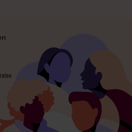
en
relse