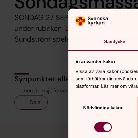
Söndagsmässa 
SÖNDAG 27 SEPTEMBER 11.00 i Uppstå
under rubriken "Döden och livet", som 
Sundström spelar. Välkommen!
Samtycke
Vi använder kakor
Vissa av våra kakor (cookies
Synpunkter eller frågor på sidans i
som förbättrar din användaru
plattformar. Läs mer om våra
nora.tarnsjo.forsamling@svenskakyrkan.se
Samtyckesval
Dela
Nödvändiga kakor
Tillbaka till toppen
Tillbaka till innehållet