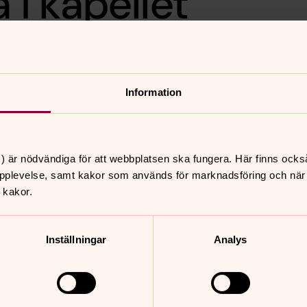
i kapellet
ndelsens kapell. Mässa,
leds av Marit Järbel. Pia
Information
) är nödvändiga för att webbplatsen ska fungera. Här finns ocks
nnehåll?
pplevelse, samt kakor som används för marknadsföring och när vi
 kakor.
Inställningar
Analys