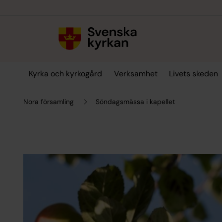
Till innehållet
Till undermeny
Kyrka och kyrkogård
Verksamhet
Livets skeden
Nora församling
Söndagsmässa i kapellet