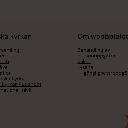
ka kyrkan
Om webbplats
örsamling
Behandling av
lem
personuppgifter
jobb
Kakor
åva
Lyssna
ation
Tillgänglighetsredogö
nska kyrkan
 kyrkan i utlandet
nationell nivå