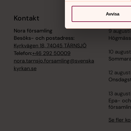
Avvisa
Kontakt
Kalend
Nora församling
9 augusti
Besöks- och postadress:
Högmässa
Kyrkvägen 18, 74045 TÄRNSJÖ
10 august
Telefon:
+46 292 50009
Sommara
nora.tarnsjo.forsamling@svenska
kyrkan.se
12 august
Onsdagst
13 august
Epa- och
församli
Se fler 