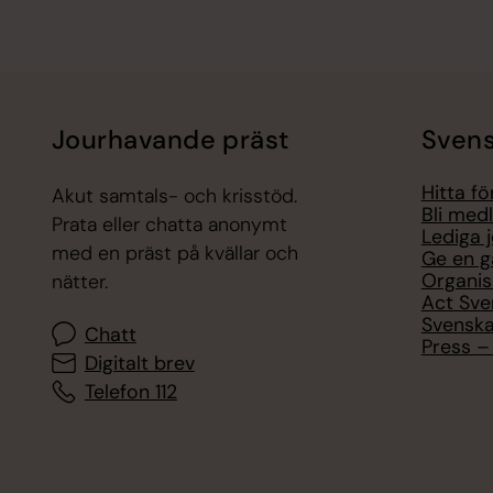
Jourhavande präst
Svens
Hitta f
Akut samtals- och krisstöd.
Bli med
Prata eller chatta anonymt
Lediga 
med en präst på kvällar och
Ge en g
Organis
nätter.
Act Sve
Svenska
Chatt
Press – 
Digitalt brev
Telefon 112