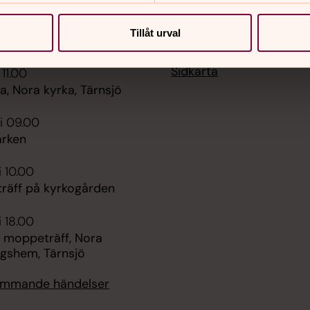
Tillåt urval
er
Hitta snabbt
Sidkarta
 11.00
, Nora kyrka, Tärnsjö
i 09.00
rken
i 10.00
räff på kyrkogården
i 18.00
 moppeträff, Nora
ngshem, Tärnsjö
kommande händelser