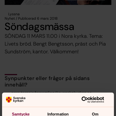
Lyssna
Nyhet / Publicerad 6 mars 2018
Söndagsmässa
SÖNDAG 11 MARS 11.00 i Nora kyrka. Tema:
Livets bröd. Bengt Bengtsson, präst och Pia
Sundström, kantor. Välkommen!
Synpunkter eller frågor på sidans
innehåll?
nora.tarnsjo.forsamling@svenskakyrkan.se
Dela
Samtycke
Information
Om