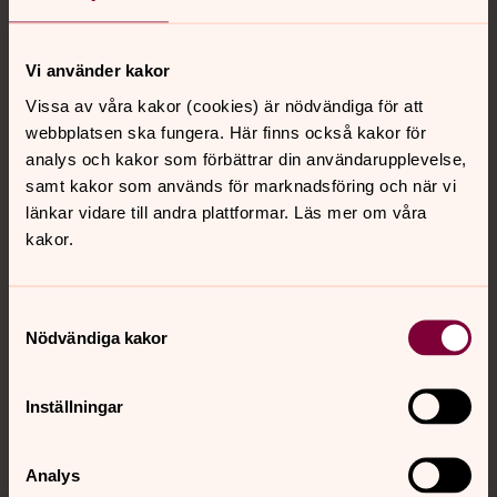
Tillbaka till toppen
Tillbaka till innehållet
Vi använder kakor
Vissa av våra kakor (cookies) är nödvändiga för att
Kontakt
webbplatsen ska fungera. Här finns också kakor för
analys och kakor som förbättrar din användarupplevelse,
samt kakor som används för marknadsföring och när vi
Kalender
länkar vidare till andra plattformar. Läs mer om våra
kakor.
Hitta snabbt
Samtyckesval
Nödvändiga kakor
Sociala kanaler
Inställningar
Analys