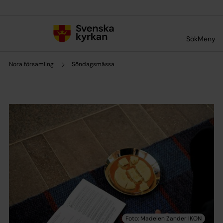
Till innehållet
Till undermeny
Sök
Meny
Nora församling
Söndagsmässa