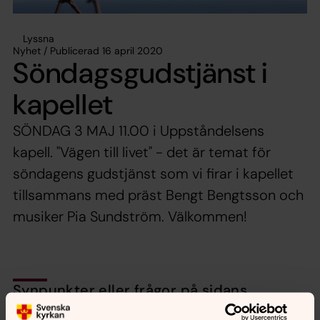
Lyssna
Nyhet / Publicerad 16 april 2020
Söndagsgudstjänst i
kapellet
SÖNDAG 3 MAJ 11.00 i Uppståndelsens
kapell. "Vägen till livet" - det är temat för
söndagens gudstjänst som vi firar i kapellet
tillsammans med präst Bengt Bengtsson och
musiker Pia Sundström. Välkommen!
Synpunkter eller frågor på sidans
innehåll?