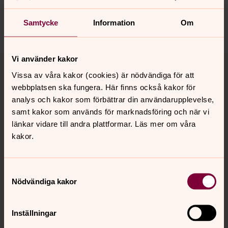
nora.tarnsjo.forsamling@svenskakyrkan.se
Samtycke
Information
Om
Dela
Tillbaka till toppen
Tillbaka till innehållet
Vi använder kakor
Vissa av våra kakor (cookies) är nödvändiga för att
webbplatsen ska fungera. Här finns också kakor för
analys och kakor som förbättrar din användarupplevelse,
Kontakt
samt kakor som används för marknadsföring och när vi
länkar vidare till andra plattformar. Läs mer om våra
kakor.
Kalender
Samtyckesval
Nödvändiga kakor
Hitta snabbt
Inställningar
Sociala kanaler