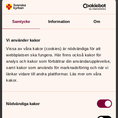
Synpunkter eller frågor på sidans
innehåll?
Samtycke
Information
Om
nora.tarnsjo.forsamling@svenskakyrkan.se
Dela
Vi använder kakor
Vissa av våra kakor (cookies) är nödvändiga för att
Tillbaka till toppen
Tillbaka till innehållet
webbplatsen ska fungera. Här finns också kakor för
analys och kakor som förbättrar din användarupplevelse,
samt kakor som används för marknadsföring och när vi
länkar vidare till andra plattformar. Läs mer om våra
Kontakt
kakor.
Kalender
Samtyckesval
Nödvändiga kakor
Hitta snabbt