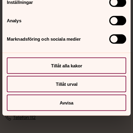
Inställningar
Sociala kanaler
Analys
Marknadsföring och sociala medier
Jourhavande präst
Tillåt alla kakor
Akut samtals- och krisstöd. Prata eller chatta anonymt
Tillåt urval
med en präst på kvällar och nätter.
Chatt
Avvisa
Digitalt brev
Telefon 112