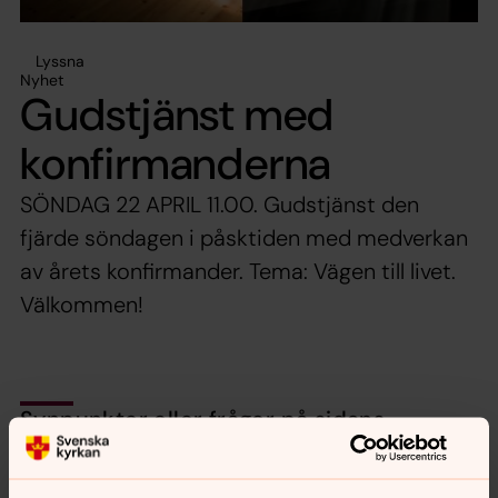
Lyssna
Nyhet
Gudstjänst med
konfirmanderna
SÖNDAG 22 APRIL 11.00. Gudstjänst den
fjärde söndagen i påsktiden med medverkan
av årets konfirmander. Tema: Vägen till livet.
Välkommen!
Synpunkter eller frågor på sidans
innehåll?
nora.tarnsjo.forsamling@svenskakyrkan.se