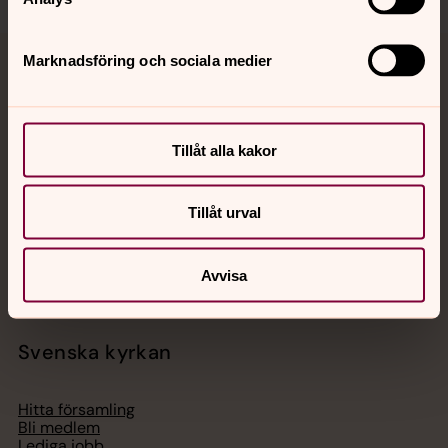
Marknadsföring och sociala medier
Jourhavande präst
Akut samtals- och krisstöd. Prata eller chatta anonymt
med en präst på kvällar och nätter.
Tillåt alla kakor
Chatt
Tillåt urval
Digitalt brev
Telefon 112
Avvisa
Svenska kyrkan
Hitta församling
Bli medlem
Lediga jobb