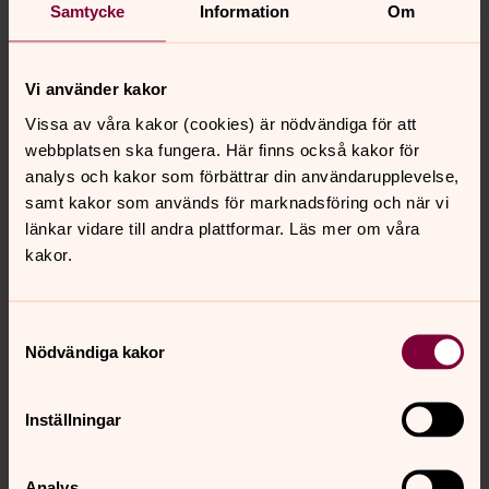
Samtycke
Information
Om
Tillbaka till toppen
Tillbaka till innehållet
Vi använder kakor
Vissa av våra kakor (cookies) är nödvändiga för att
webbplatsen ska fungera. Här finns också kakor för
Kontakt
analys och kakor som förbättrar din användarupplevelse,
samt kakor som används för marknadsföring och när vi
länkar vidare till andra plattformar. Läs mer om våra
Kalender
kakor.
Hitta snabbt
Samtyckesval
Nödvändiga kakor
Sociala kanaler
Inställningar
Analys