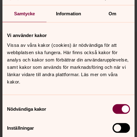
nora.tarnsjo.forsamling@svenskakyrkan.se
Samtycke
Information
Om
Dela
Tillbaka till toppen
Tillbaka till innehållet
Vi använder kakor
Vissa av våra kakor (cookies) är nödvändiga för att
webbplatsen ska fungera. Här finns också kakor för
analys och kakor som förbättrar din användarupplevelse,
Kontakt
samt kakor som används för marknadsföring och när vi
länkar vidare till andra plattformar. Läs mer om våra
kakor.
Kalender
Samtyckesval
Nödvändiga kakor
Hitta snabbt
Inställningar
Sociala kanaler