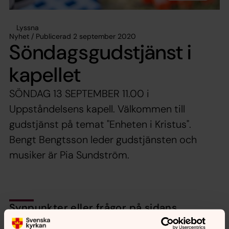
Lyssna
Nyhet / Publicerad 2 september 2020
Söndagsgudstjänst i
kapellet
SÖNDAG 13 SEPTEMBER 11.00 i
Uppståndelsens kapell. Välkommen till
gudstjänst på temat "Enheten i Kristus".
Bengt Bengtsson leder gudstjänsten och
musiker är Pia Sundström.
Synpunkter eller frågor på sidans
innehåll?