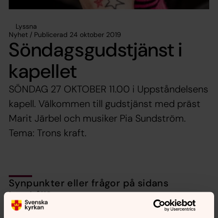
Lyssna
Nyhet / Publicerad 24 oktober 2019
Söndagsgudstjänst i
kapellet
SÖNDAG 27 OKTOBER 11.00 i Uppståndelsens
kapell. Välkommen till gudstjänst med präst
Marit Järbel och musiker Pia Sundström.
Tema: Trons kraft.
Synpunkter eller frågor på sidans
innehåll?
nora.tarnsjo.forsamling@svenskakyrkan.se