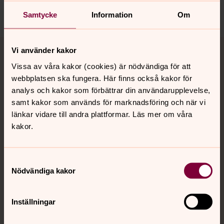
Dela
Samtycke
Information
Om
Tillbaka till toppen
Tillbaka till innehållet
Vi använder kakor
Vissa av våra kakor (cookies) är nödvändiga för att
webbplatsen ska fungera. Här finns också kakor för
Kontakt
analys och kakor som förbättrar din användarupplevelse,
samt kakor som används för marknadsföring och när vi
länkar vidare till andra plattformar. Läs mer om våra
kakor.
Kalender
Samtyckesval
Hitta snabbt
Nödvändiga kakor
Inställningar
Sociala kanaler