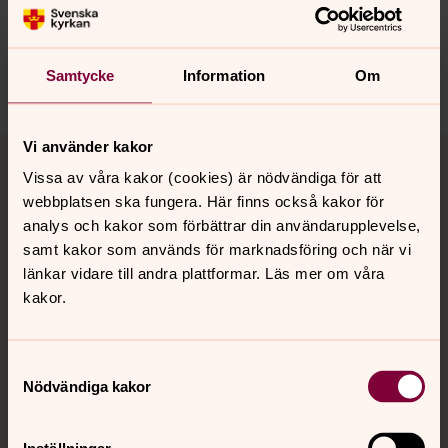
innehåll?
nora.tarnsjo.forsamling@svenskakyrkan.se
Samtycke
Information
Om
Dela
Tillbaka till toppen
Tillbaka till innehållet
Vi använder kakor
Vissa av våra kakor (cookies) är nödvändiga för att
webbplatsen ska fungera. Här finns också kakor för
analys och kakor som förbättrar din användarupplevelse,
Kontakt
samt kakor som används för marknadsföring och när vi
länkar vidare till andra plattformar. Läs mer om våra
kakor.
Kalender
Samtyckesval
Nödvändiga kakor
Hitta snabbt