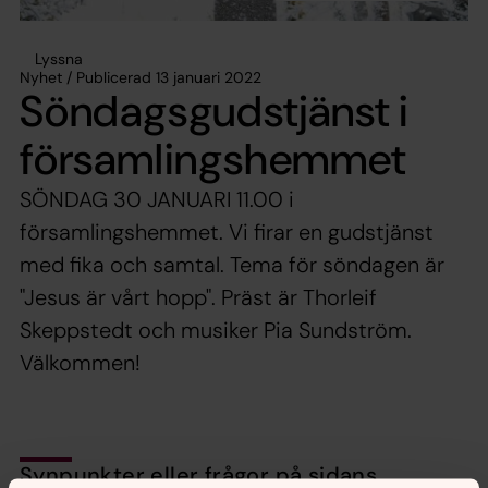
Lyssna
Nyhet / Publicerad 13 januari 2022
Söndagsgudstjänst i
församlingshemmet
SÖNDAG 30 JANUARI 11.00 i
församlingshemmet. Vi firar en gudstjänst
med fika och samtal. Tema för söndagen är
"Jesus är vårt hopp". Präst är Thorleif
Skeppstedt och musiker Pia Sundström.
Välkommen!
Synpunkter eller frågor på sidans