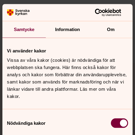
Synpunkter eller frågor på sidans
innehåll?
Samtycke
Information
Om
nora.tarnsjo.forsamling@svenskakyrkan.se
Dela
Vi använder kakor
Vissa av våra kakor (cookies) är nödvändiga för att
Tillbaka till toppen
Tillbaka till innehållet
webbplatsen ska fungera. Här finns också kakor för
analys och kakor som förbättrar din användarupplevelse,
samt kakor som används för marknadsföring och när vi
länkar vidare till andra plattformar. Läs mer om våra
Kontakt
kakor.
Samtyckesval
Kalender
Nödvändiga kakor