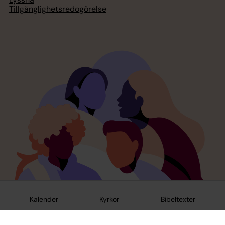
Tillgänglighetsredogörelse
Kalender
Kyrkor
Bibeltexter