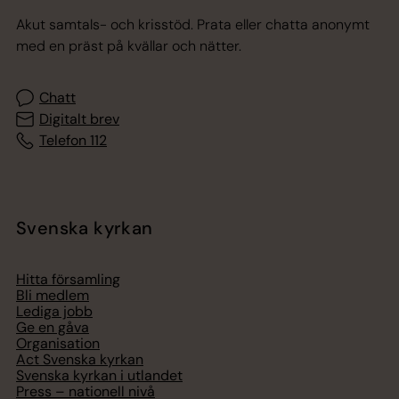
Akut samtals- och krisstöd. Prata eller chatta anonymt
med en präst på kvällar och nätter.
Chatt
Digitalt brev
Telefon 112
Svenska kyrkan
Hitta församling
Bli medlem
Lediga jobb
Ge en gåva
Organisation
Act Svenska kyrkan
Svenska kyrkan i utlandet
Press – nationell nivå