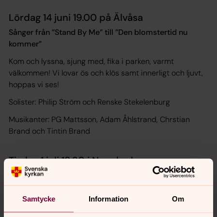
Lördag 14 juni 19.00 på Älvåsa
Sånger från ”Stand By Me” till ”Den blomstertid nu
kommer”
Kom och lyssna, sjung med, fika i parken, varmt
välkommen! Vi lovar ös och klös samt innerligt och ljuvt,
hoppas vi ses!
Solister: Philip Ström och Renske Stekelenburg
Musikanter: PG Mattsson, Adam Åhlstrand, Chrstian
Brand och Tintin Brand
Tisdag 1 juli 18.30 i Nora kyrka
”Tärnsjö i mitt hjärta”
Allsång i kyrkan med Sommarkören och kyrkans
Samtycke
Information
Om
husband: PG Mattsson, Christian Brand, Puiu Hategan
och Daniel Brännström.