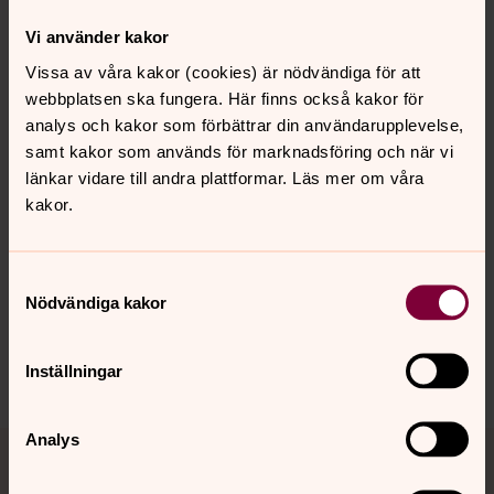
Hjärtligt välkommen att sjunga tillsammans, härliga,
Vi använder kakor
somriga sånger!
Vissa av våra kakor (cookies) är nödvändiga för att
webbplatsen ska fungera. Här finns också kakor för
Kl 17.00-21.00
analys och kakor som förbättrar din användarupplevelse,
Foodtrucken Gredelin Gastro Hub är på plats utanför
samt kakor som används för marknadsföring och när vi
kyrkan, så middagsmaten är fixad! Kom och mingla!
länkar vidare till andra plattformar. Läs mer om våra
kakor.
Synpunkter eller frågor på sidans
Samtyckesval
innehåll?
Nödvändiga kakor
nora.tarnsjo.forsamling@svenskakyrkan.se
Dela
Inställningar
Tillbaka till toppen
Tillbaka till innehållet
Analys