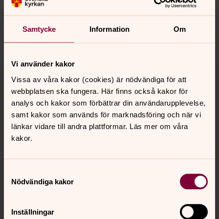
innehåll?
nora.tarnsjo.forsamling@svenskakyrkan.se
Samtycke
Information
Om
Dela
Vi använder kakor
Tillbaka till toppen
Tillbaka till innehållet
Vissa av våra kakor (cookies) är nödvändiga för att
webbplatsen ska fungera. Här finns också kakor för
analys och kakor som förbättrar din användarupplevelse,
samt kakor som används för marknadsföring och när vi
Kontakt
länkar vidare till andra plattformar. Läs mer om våra
kakor.
Kalender
Samtyckesval
Nödvändiga kakor
Hitta snabbt
Inställningar