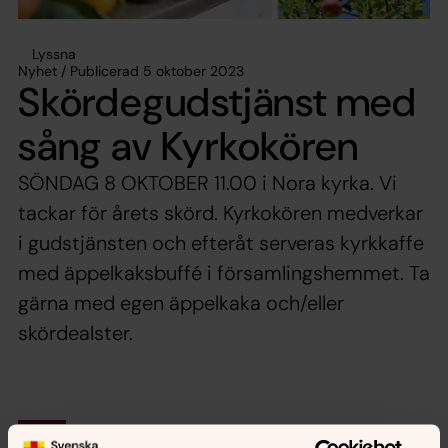
Lyssna
Nyhet / Publicerad 5 oktober 2023
Skördegudstjänst med
sång av Kyrkokören
SÖNDAG 8 OKTOBER 11.00 i Nora kyrka. Vi
tackar för årets skörd. Kyrkokören medverkar
i gudstjänsten och efteråt serveras kyrkkaffe
med äppelkaksbuffé i församlingshemmet. Ta
gärna med egen äppelkaka och/eller
skördealster.
Synpunkter eller frågor på sidans