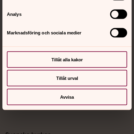
Sociala kanaler
Analys
Marknadsföring och sociala medier
Jourhavande präst
Tillåt alla kakor
Akut samtals- och krisstöd. Prata eller chatta anonymt
med en präst på kvällar och nätter.
Tillåt urval
Chatt
Avvisa
Digitalt brev
Telefon 112