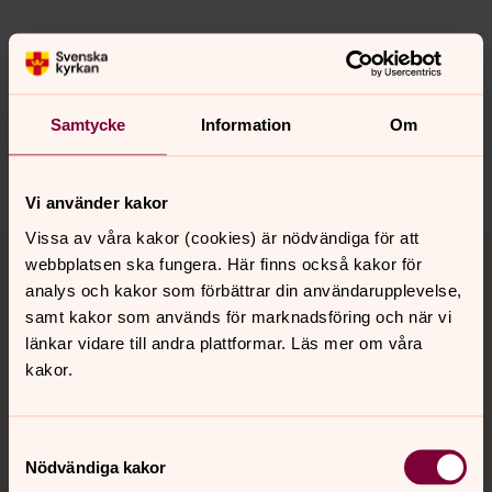
Synpunkter eller frågor på sidans
innehåll?
Samtycke
Information
Om
nora.tarnsjo.forsamling@svenskakyrkan.se
Dela
Vi använder kakor
Vissa av våra kakor (cookies) är nödvändiga för att
Tillbaka till toppen
Tillbaka till innehållet
webbplatsen ska fungera. Här finns också kakor för
analys och kakor som förbättrar din användarupplevelse,
samt kakor som används för marknadsföring och när vi
länkar vidare till andra plattformar. Läs mer om våra
Kontakt
kakor.
Kalender
Samtyckesval
Nödvändiga kakor