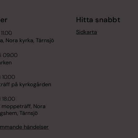
er
Hitta snabbt
Sidkarta
 11.00
, Nora kyrka, Tärnsjö
i 09.00
rken
i 10.00
räff på kyrkogården
i 18.00
 moppeträff, Nora
ngshem, Tärnsjö
kommande händelser