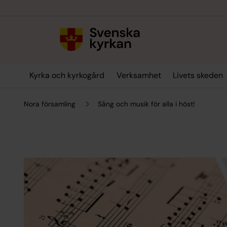
Till innehållet
Till undermeny
Kyrka och kyrkogård
Verksamhet
Livets skeden
Nora församling
Sång och musik för alla i höst!