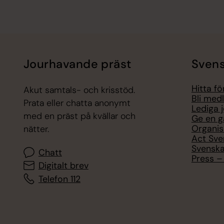
Jourhavande präst
Svens
Hitta f
Akut samtals- och krisstöd.
Bli med
Prata eller chatta anonymt
Lediga 
med en präst på kvällar och
Ge en g
Organis
nätter.
Act Sve
Svenska
Chatt
Press – 
Digitalt brev
Telefon 112