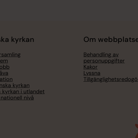
ka kyrkan
Om webbplats
örsamling
Behandling av
lem
personuppgifter
jobb
Kakor
åva
Lyssna
ation
Tillgänglighetsredogö
nska kyrkan
 kyrkan i utlandet
nationell nivå