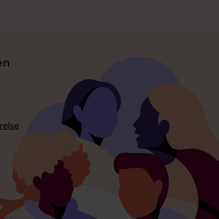
en
relse