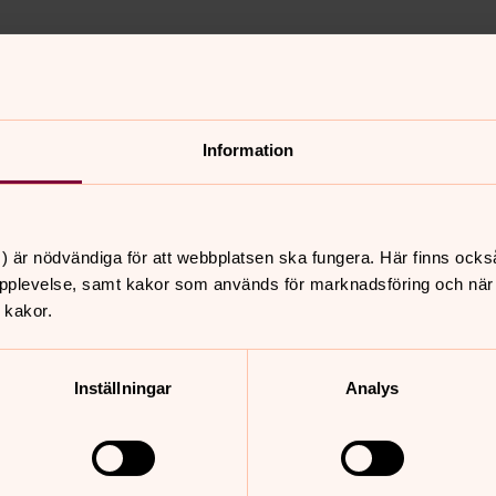
Information
 dig senast 11/9 på
a/ring till församlings-expeditionen.
) är nödvändiga för att webbplatsen ska fungera. Här finns ocks
pplevelse, samt kakor som används för marknadsföring och när vi
 kakor.
kör!
! Under ledning av Margareta
Inställningar
Analys
 nybörjare och erfarna sångare
järtans sång”.
7 NOVEMBER