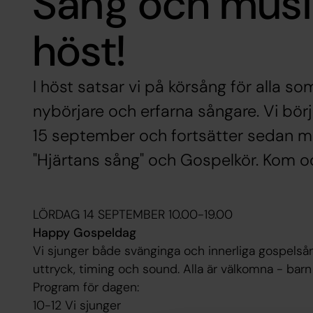
Sång och musik 
höst!
I höst satsar vi på körsång för alla so
nybörjare och erfarna sångare. Vi börj
15 september och fortsätter sedan me
"Hjärtans sång" och Gospelkör. Kom o
LÖRDAG 14 SEPTEMBER 10.00-19.00
Happy Gospeldag
Vi sjunger både svänginga och innerliga gospelså
uttryck, timing och sound. Alla är välkomna - barn
Program för dagen:
10-12 Vi sjunger