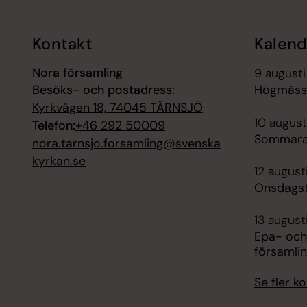
Kontakt
Kalend
Nora församling
9 augusti
Besöks- och postadress:
Högmässa
Kyrkvägen 18, 74045 TÄRNSJÖ
10 august
Telefon:
+46 292 50009
Sommara
nora.tarnsjo.forsamling@svenska
kyrkan.se
12 august
Onsdagst
13 august
Epa- och
församli
Se fler 