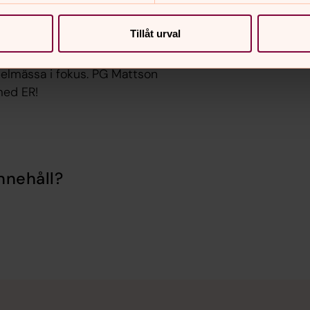
Tillåt urval
 och forma Gospelkören som ses
lmässa i fokus. PG Mattson
med ER!
nnehåll?