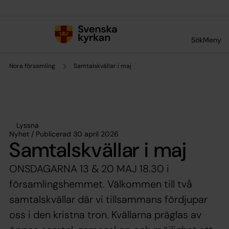
Till innehållet
Till undermeny
Sök
Meny
Nora församling
Samtalskvällar i maj
Lyssna
Nyhet / Publicerad 30 april 2026
Samtalskvällar i maj
ONSDAGARNA 13 & 20 MAJ 18.30 i
församlingshemmet. Välkommen till två
samtalskvällar där vi tillsammans fördjupar
oss i den kristna tron. Kvällarna präglas av