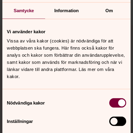
Dela
Samtycke
Information
Om
Tillbaka till toppen
Tillbaka till innehållet
Vi använder kakor
Vissa av våra kakor (cookies) är nödvändiga för att
webbplatsen ska fungera. Här finns också kakor för
analys och kakor som förbättrar din användarupplevelse,
Kontakt
samt kakor som används för marknadsföring och när vi
länkar vidare till andra plattformar. Läs mer om våra
kakor.
Kalender
Samtyckesval
Hitta snabbt
Nödvändiga kakor
Inställningar
Sociala kanaler