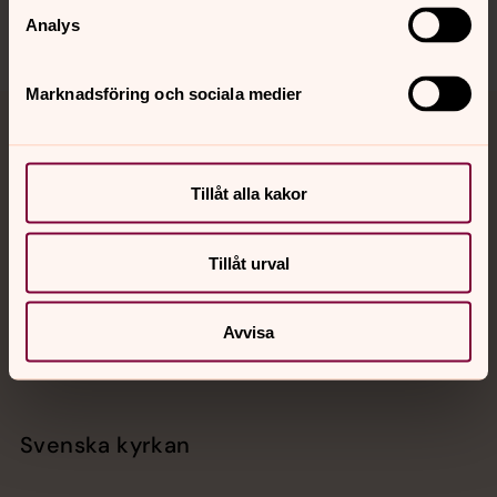
Analys
Marknadsföring och sociala medier
Jourhavande präst
Akut samtals- och krisstöd. Prata eller chatta anonymt
Tillåt alla kakor
med en präst på kvällar och nätter.
Tillåt urval
Chatt
Digitalt brev
Avvisa
Telefon 112
Svenska kyrkan