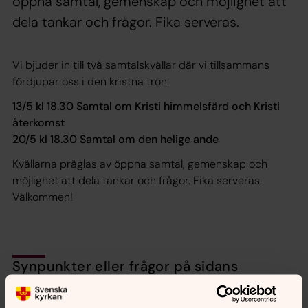
öppna samtal, gemenskap och möjlighet att
dela tankar och frågor. Fika serveras.
Vi bjuder in till två samtalskvällar där vi tillsammans
fördjupar oss i den kristna tron.
13/5 kl 18.30 Samtal om Kristi himmelsfärd och Kristi
återkomst
20/5 kl 18.30 Samtal om den helige ande
Kvällarna präglas av öppna samtal, gemenskap och
möjlighet att dela tankar och frågor. Fika serveras.
Välkommen!
Synpunkter eller frågor på sidans
innehåll?
nora.tarnsjo.forsamling@svenskakyrkan.se