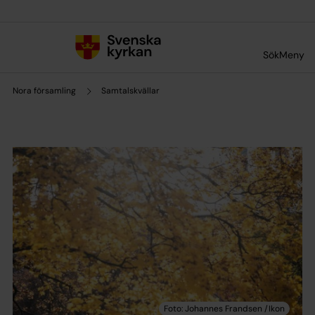
Till innehållet
Till undermeny
Sök
Meny
Nora församling
Samtalskvällar