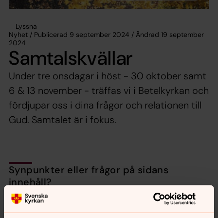
Lyssna
Nyhet / Publicerad 9 september 2024 / Ändrad 19 september
2024
Samtalskvällar
Under tre onsdagar i höst - 30 oktober samt
6 & 13 november - träffas vi i Betelkyrkan och
fördjupar oss i dina frågor och relationen till
Gud. Samtalet är i fokus.
Synpunkter eller frågor på sidans
innehåll?
nora.tarnsjo.forsamling@svenskakyrkan.se
Dela