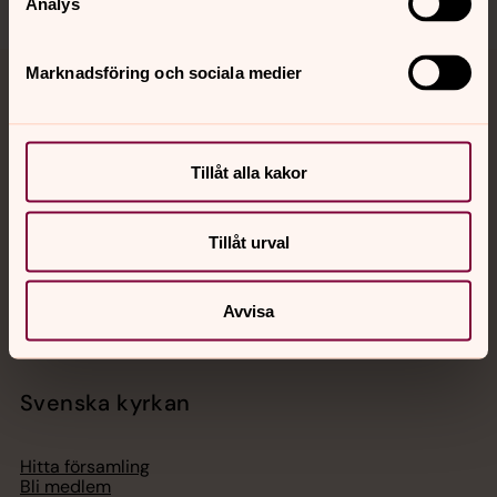
Analys
Marknadsföring och sociala medier
Jourhavande präst
Akut samtals- och krisstöd. Prata eller chatta anonymt
Tillåt alla kakor
med en präst på kvällar och nätter.
Chatt
Tillåt urval
Digitalt brev
Telefon 112
Avvisa
Svenska kyrkan
Hitta församling
Bli medlem