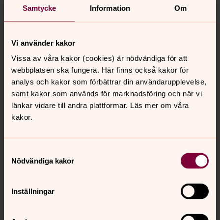
Samtycke
Information
Om
Tillbaka till toppen
Tillbaka till innehållet
Vi använder kakor
Vissa av våra kakor (cookies) är nödvändiga för att
webbplatsen ska fungera. Här finns också kakor för
Kontakt
analys och kakor som förbättrar din användarupplevelse,
samt kakor som används för marknadsföring och när vi
länkar vidare till andra plattformar. Läs mer om våra
Kalender
kakor.
Hitta snabbt
Samtyckesval
Nödvändiga kakor
Sociala kanaler
Inställningar