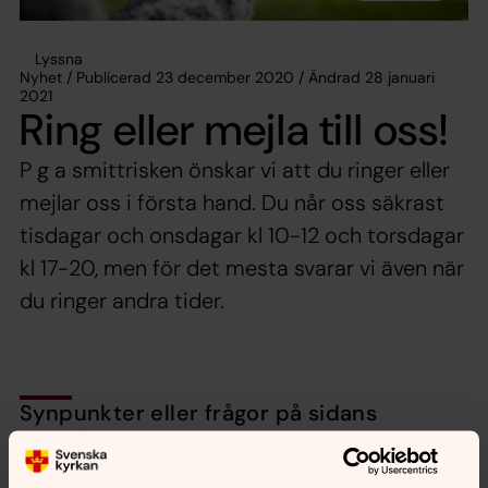
Lyssna
Nyhet / Publicerad 23 december 2020 / Ändrad 28 januari
2021
Ring eller mejla till oss!
P g a smittrisken önskar vi att du ringer eller
mejlar oss i första hand. Du når oss säkrast
tisdagar och onsdagar kl 10-12 och torsdagar
kl 17-20, men för det mesta svarar vi även när
du ringer andra tider.
Synpunkter eller frågor på sidans
innehåll?
nora.tarnsjo.forsamling@svenskakyrkan.se