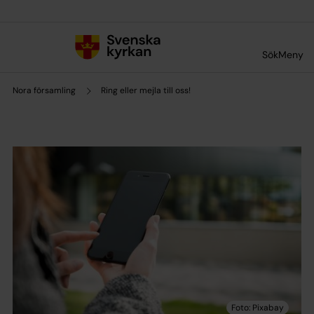
Till innehållet
Till undermeny
Sök
Meny
Nora församling
Ring eller mejla till oss!