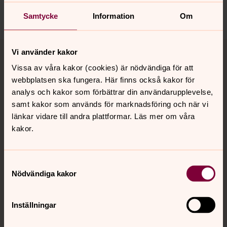
Dela
Samtycke
Information
Om
Tillbaka till toppen
Tillbaka till innehållet
Vi använder kakor
Vissa av våra kakor (cookies) är nödvändiga för att
webbplatsen ska fungera. Här finns också kakor för
analys och kakor som förbättrar din användarupplevelse,
Kontakt
samt kakor som används för marknadsföring och när vi
länkar vidare till andra plattformar. Läs mer om våra
kakor.
Kalender
Samtyckesval
Hitta snabbt
Nödvändiga kakor
Inställningar
Sociala kanaler