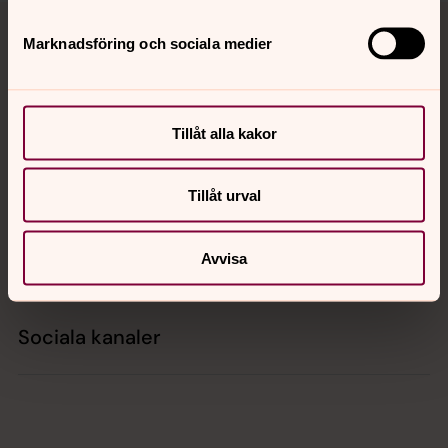
Tillbaka till toppen
Tillbaka till innehållet
Marknadsföring och sociala medier
Kontakt
Tillåt alla kakor
Kalender
Tillåt urval
Hitta snabbt
Avvisa
Sociala kanaler