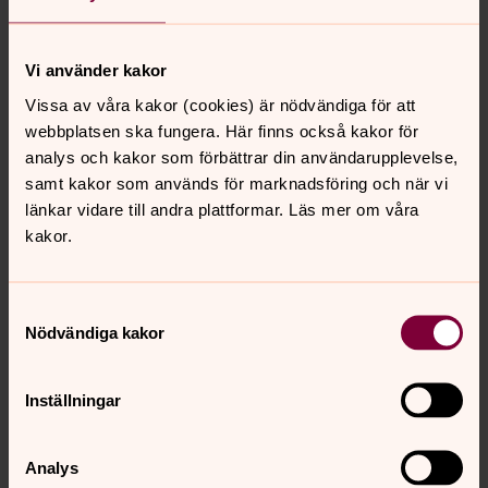
och kostar 30 kr.
SÖNDAG 5 APRIL
Påskdagen
Vi använder kakor
11.00 Påskdagsmässa i Nora kyrka
Vissa av våra kakor (cookies) är nödvändiga för att
MÅNDAG 6 APRIL
Annandag påsk
webbplatsen ska fungera. Här finns också kakor för
11.00 Högmässa sammanlyst till Uppsala domkyrka
analys och kakor som förbättrar din användarupplevelse,
Välkommen!
samt kakor som används för marknadsföring och när vi
länkar vidare till andra plattformar. Läs mer om våra
kakor.
Samtyckesval
Synpunkter eller frågor på sidans
Nödvändiga kakor
innehåll?
nora.tarnsjo.forsamling@svenskakyrkan.se
Inställningar
Dela
Analys