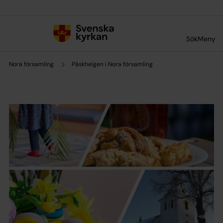
Till innehållet
Till undermeny
Sök
Meny
Nora församling
Påskhelgen i Nora församling