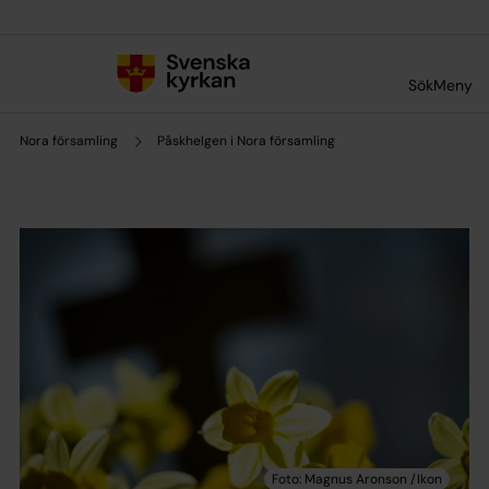
Till innehållet
Till undermeny
Sök
Meny
Nora församling
Påskhelgen i Nora församling