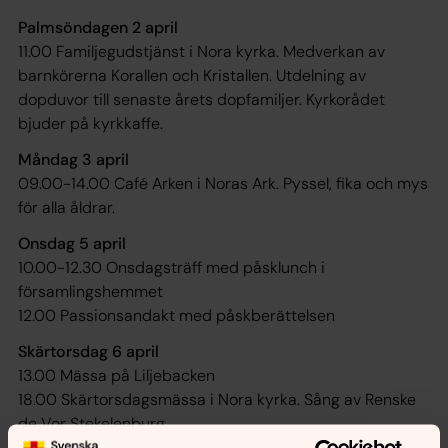
Palmsöndagen 2 april
11.00 Familjegudstjänst i Nora kyrka. Medverkan av
barnkörerna Korallen och Kristallen. Utdelning av
dopduvor till senaste årets dopfamiljer. Kyrkorådet
bjuder på kyrkkaffe.
Måndag 3 april
09.00-14.00 Café Arken i Noras Ark. Pyssel, fika och mys
för alla åldrar.
Onsdag 5 april
10.00-12.30 Onsdagsträff med påsklunch i
församlingshemmet
12.00 Passionsandakt med påskberättelsen
Skärtorsdag 6 april
13.00 Mässa på Liljebacken
18.00 Skärtorsdagsmässa i Nora kyrka. Sång av Renske
de Vor Stekelenburg.