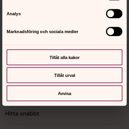
innehåll?
nora.tarnsjo.forsamling@svenskakyrkan.se
Analys
Dela
Marknadsföring och sociala medier
Tillbaka till toppen
Tillbaka till innehållet
Tillåt alla kakor
Kontakt
Tillåt urval
Kalender
Avvisa
Hitta snabbt