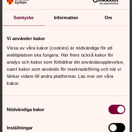
Långfredag 7 april
15.00
Långfredagsgudstjänst i Nora kyrka
Samtycke
Information
Om
Påskafton 8 april
15.00 Äggletning vid Noras Ark för barn i alla åldrar. Fika
med påskbakelse 30 kr.
Vi använder kakor
Påskdagen 9 april
Vissa av våra kakor (cookies) är nödvändiga för att
11.00 Påskdagsgudstjänst i Nora kyrka. Sång av
webbplatsen ska fungera. Här finns också kakor för
Kyrkokören.
analys och kakor som förbättrar din användarupplevelse,
samt kakor som används för marknadsföring och när vi
Annandag påsk 10 april
länkar vidare till andra plattformar. Läs mer om våra
11.00 Sammanlyst högmässa i Uppsala domkyrka
kakor.
Välkommen!
Samtyckesval
Nödvändiga kakor
Synpunkter eller frågor på sidans
Inställningar