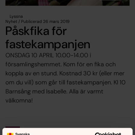
Lyssna
Nyhet / Publicerad 26 mars 2019
Påskfika för
fastekampanjen
ONSDAG 10 APRIL 10.00-14.00 i
församlingshemmet. Kom för en fika och
koppla av en stund. Kostnad 30 kr (eller mer
om du vill) som går till fastekampanjen. Kl 10
Barnsång med Isabelle. Alla är varmt
välkomna!
Synpunkter eller frågor på sidans