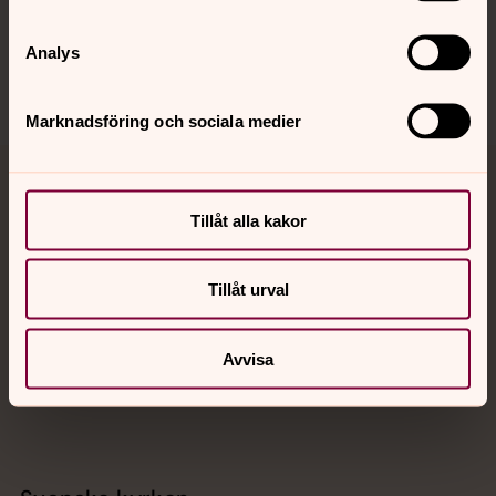
Sociala kanaler
Analys
Marknadsföring och sociala medier
Jourhavande präst
Tillåt alla kakor
Akut samtals- och krisstöd. Prata eller chatta anonymt
med en präst på kvällar och nätter.
Tillåt urval
Chatt
Avvisa
Digitalt brev
Telefon 112