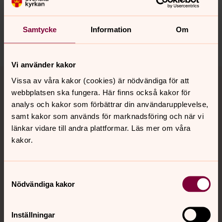
innehåll?
nora.tarnsjo.forsamling@svenskakyrkan.se
Samtycke
Information
Om
Dela
Vi använder kakor
Tillbaka till toppen
Tillbaka till innehållet
Vissa av våra kakor (cookies) är nödvändiga för att
webbplatsen ska fungera. Här finns också kakor för
analys och kakor som förbättrar din användarupplevelse,
samt kakor som används för marknadsföring och när vi
Kontakt
länkar vidare till andra plattformar. Läs mer om våra
kakor.
Kalender
Samtyckesval
Nödvändiga kakor
Hitta snabbt
Inställningar