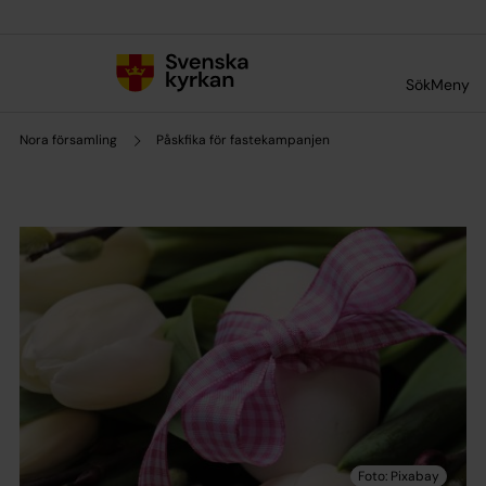
Till innehållet
Till undermeny
Sök
Meny
Nora församling
Påskfika för fastekampanjen